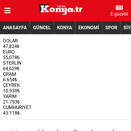
E-gazete
ANASAYFA
GÜNCEL
KONYA
EKONOMİ
SPOR
Sİ
DOLAR
47,824₺
EURO
55,078₺
STERLİN
64,629₺
GRAM
6.654₺
ÇEYREK
10.930₺
YARIM
21.793₺
CUMHURİYET
43.118₺