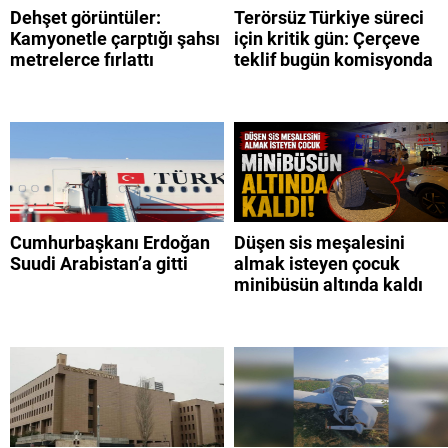
Dehşet görüntüler:
Terörsüz Türkiye süreci
Kamyonetle çarptığı şahsı
için kritik gün: Çerçeve
metrelerce fırlattı
teklif bugün komisyonda
Cumhurbaşkanı Erdoğan
Düşen sis meşalesini
Suudi Arabistan’a gitti
almak isteyen çocuk
minibüsün altında kaldı