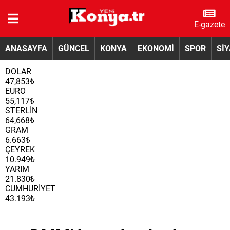
E-gazete
ANASAYFA
GÜNCEL
KONYA
EKONOMİ
SPOR
Sİ
DOLAR
47,853₺
EURO
55,117₺
STERLİN
64,668₺
GRAM
6.663₺
ÇEYREK
10.949₺
YARIM
21.830₺
CUMHURİYET
43.193₺