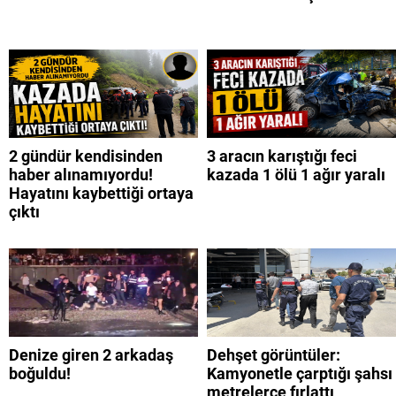
2 gündür kendisinden
3 aracın karıştığı feci
haber alınamıyordu!
kazada 1 ölü 1 ağır yaralı
Hayatını kaybettiği ortaya
çıktı
Denize giren 2 arkadaş
Dehşet görüntüler:
boğuldu!
Kamyonetle çarptığı şahsı
metrelerce fırlattı