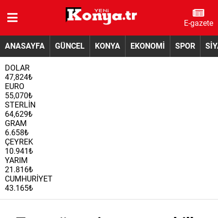
E-gazete
ANASAYFA
GÜNCEL
KONYA
EKONOMİ
SPOR
Sİ
DOLAR
47,824₺
EURO
55,070₺
STERLİN
64,629₺
GRAM
6.658₺
ÇEYREK
10.941₺
YARIM
21.816₺
CUMHURİYET
43.165₺