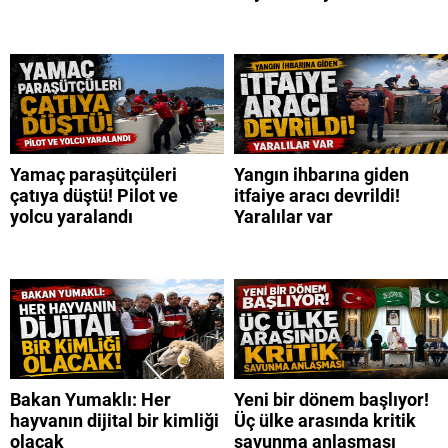
Yamaç paraşütçüleri
Yangın ihbarına giden
çatıya düştü! Pilot ve
itfaiye aracı devrildi!
yolcu yaralandı
Yaralılar var
Bakan Yumaklı: Her
Yeni bir dönem başlıyor!
hayvanın dijital bir kimliği
Üç ülke arasında kritik
olacak
savunma anlaşması