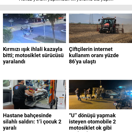
Kırmızı ışık ihlali kazayla
Çiftçilerin internet
bitti; motosiklet sürücüsü
kullanım oranı yüzde
yaralandı
86’ya ulaştı
Hastane bahçesinde
“U’’ dönüşü yapmak
silahlı saldırı: 1’i çocuk 2
isteyen otomobile 2
yaralı
motosiklet ok gibi