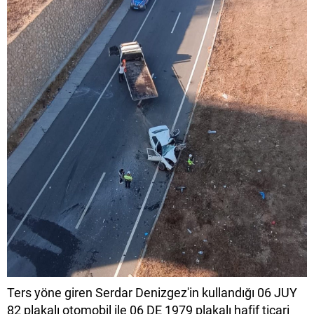
Ters yöne giren Serdar Denizgez'in kullandığı 06 JUY
82 plakalı otomobil ile 06 DE 1979 plakalı hafif ticari