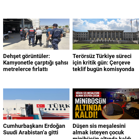
Dehşet görüntüler:
Terörsüz Türkiye süreci
Kamyonetle çarptığı şahsı
için kritik gün: Çerçeve
metrelerce fırlattı
teklif bugün komisyonda
Cumhurbaşkanı Erdoğan
Düşen sis meşalesini
Suudi Arabistan’a gitti
almak isteyen çocuk
minibüsün altında kaldı