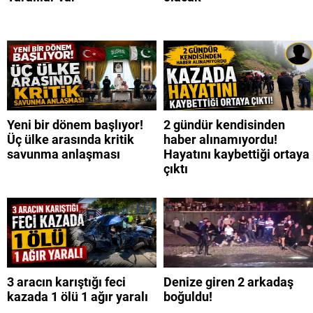
Yeni bir dönem başlıyor!
2 gündür kendisinden
Üç ülke arasında kritik
haber alınamıyordu!
savunma anlaşması
Hayatını kaybettiği ortaya
çıktı
3 aracın karıştığı feci
Denize giren 2 arkadaş
kazada 1 ölü 1 ağır yaralı
boğuldu!