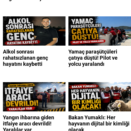
Alkol sonrası
Yamaç paraşütçüleri
rahatsızlanan genç
çatıya düştü! Pilot ve
hayatını kaybetti
yolcu yaralandı
Yangın ihbarına giden
Bakan Yumaklı: Her
itfaiye aracı devrildi!
hayvanın dijital bir kimliği
Yaralılar var
olacak