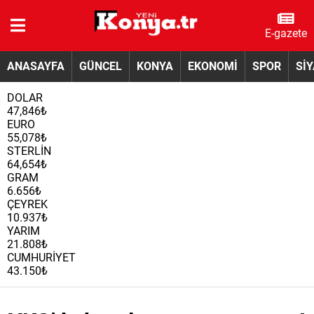
E-gazete
ANASAYFA
GÜNCEL
KONYA
EKONOMİ
SPOR
Sİ
DOLAR
47,846₺
EURO
55,078₺
STERLİN
64,654₺
GRAM
6.656₺
ÇEYREK
10.937₺
YARIM
21.808₺
CUMHURİYET
43.150₺