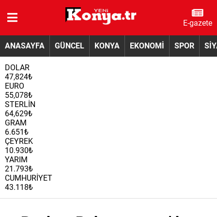
E-gazete
ANASAYFA
GÜNCEL
KONYA
EKONOMİ
SPOR
Sİ
DOLAR
47,824₺
EURO
55,078₺
STERLİN
64,629₺
GRAM
6.651₺
ÇEYREK
10.930₺
YARIM
21.793₺
CUMHURİYET
43.118₺