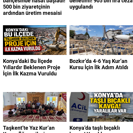
bahçesinde hasat başladı!
denetimi! 905 bin lira ceza
500 bin ziyaretçinin
uygulandı
ardından üretim mesaisi
Konya’daki Bu İlçede
Bozkır’da 4-6 Yaş Kur’an
Yıllardır Beklenen Proje
Kursu İçin İlk Adım Atıldı
İçin İlk Kazma Vuruldu
Taşkent’te Yaz Kur’an
Konya’da taşlı bıçaklı