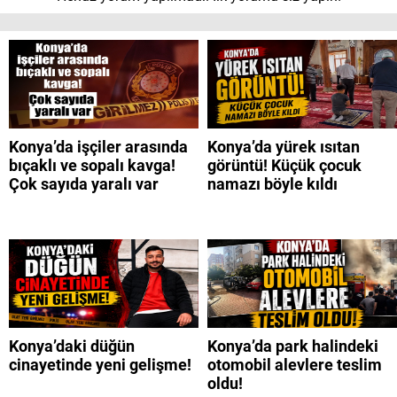
Konya’da işçiler arasında
Konya’da yürek ısıtan
bıçaklı ve sopalı kavga!
görüntü! Küçük çocuk
Çok sayıda yaralı var
namazı böyle kıldı
Konya’daki düğün
Konya’da park halindeki
cinayetinde yeni gelişme!
otomobil alevlere teslim
oldu!