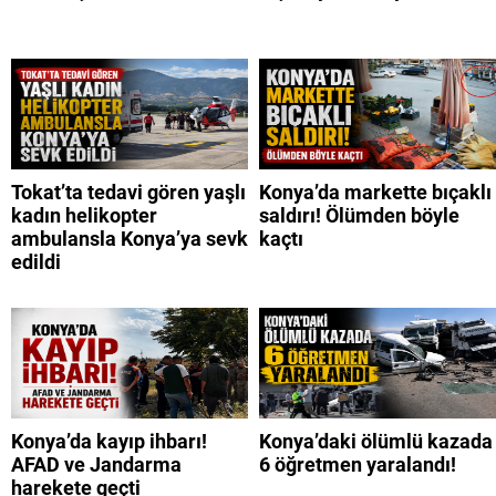
Tokat’ta tedavi gören yaşlı
Konya’da markette bıçaklı
kadın helikopter
saldırı! Ölümden böyle
ambulansla Konya’ya sevk
kaçtı
edildi
Konya’da kayıp ihbarı!
Konya’daki ölümlü kazada
AFAD ve Jandarma
6 öğretmen yaralandı!
harekete geçti