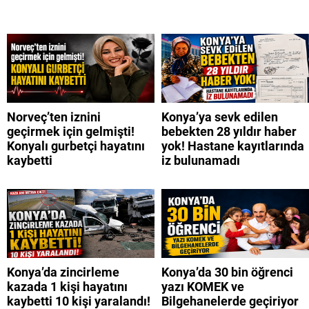
Norveç’ten iznini
Konya’ya sevk edilen
geçirmek için gelmişti!
bebekten 28 yıldır haber
Konyalı gurbetçi hayatını
yok! Hastane kayıtlarında
kaybetti
iz bulunamadı
Konya’da zincirleme
Konya’da 30 bin öğrenci
kazada 1 kişi hayatını
yazı KOMEK ve
kaybetti 10 kişi yaralandı!
Bilgehanelerde geçiriyor