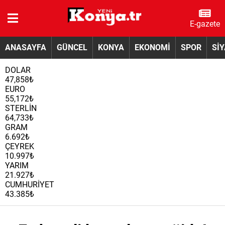
E-gazete
ANASAYFA
GÜNCEL
KONYA
EKONOMİ
SPOR
Sİ
DOLAR
47,858₺
EURO
55,172₺
STERLİN
64,733₺
GRAM
6.692₺
ÇEYREK
10.997₺
YARIM
21.927₺
CUMHURİYET
43.385₺