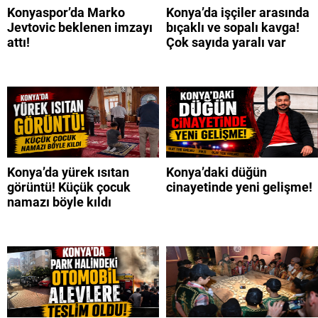
Konyaspor’da Marko
Konya’da işçiler arasında
Jevtovic beklenen imzayı
bıçaklı ve sopalı kavga!
attı!
Çok sayıda yaralı var
Konya’da yürek ısıtan
Konya’daki düğün
görüntü! Küçük çocuk
cinayetinde yeni gelişme!
namazı böyle kıldı