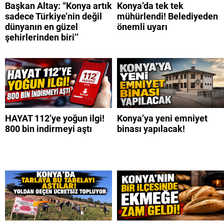
Başkan Altay: “Konya artık
Konya’da tek tek
sadece Türkiye’nin değil
mühürlendi! Belediyeden
dünyanın en güzel
önemli uyarı
şehirlerinden biri’’
HAYAT 112’ye yoğun ilgi!
Konya’ya yeni emniyet
800 bin indirmeyi aştı
binası yapılacak!