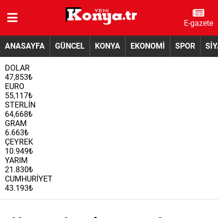
E-gazete
ANASAYFA
GÜNCEL
KONYA
EKONOMİ
SPOR
Sİ
DOLAR
47,853₺
EURO
55,117₺
STERLİN
64,668₺
GRAM
6.663₺
ÇEYREK
10.949₺
YARIM
21.830₺
CUMHURİYET
43.193₺