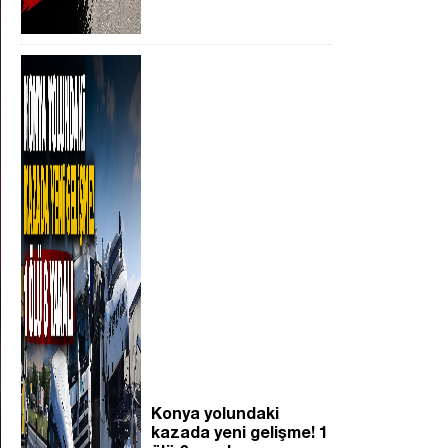
Konya yolundaki
kazada yeni gelişme! 1