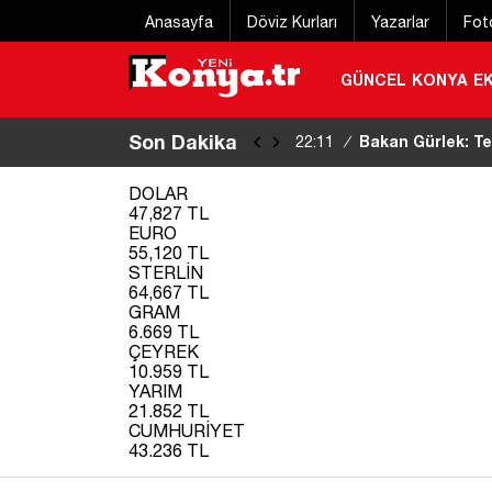
Anasayfa
Döviz Kurları
Yazarlar
Fot
GÜNCEL
KONYA
E
Son Dakika
DMM Mekke Ortak
22:07
/
yalanladı
|
DOLAR
47,827 TL
EURO
55,120 TL
STERLİN
64,667 TL
GRAM
6.669 TL
ÇEYREK
10.959 TL
YARIM
21.852 TL
CUMHURİYET
43.236 TL