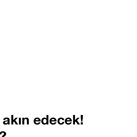
 akın edecek!
?