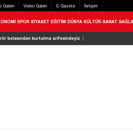
o Galeri
Video Galeri
E-Gazete
İletişim
KONOMİ
SPOR
SİYASET
EĞİTİM
DÜNYA
KÜLTÜR-SANAT
SAĞLI
 Savunma Anlaşması’na yönelik iddiaları