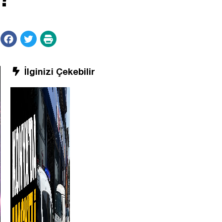
İlginizi Çekebilir