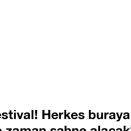
stival! Herkes buraya
ne zaman sahne alacak