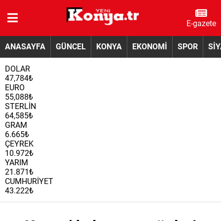
E-gazete
ANASAYFA
GÜNCEL
KONYA
EKONOMİ
SPOR
Sİ
DOLAR
47,784₺
EURO
55,088₺
STERLİN
64,585₺
GRAM
6.665₺
ÇEYREK
10.972₺
YARIM
21.871₺
CUMHURİYET
43.222₺