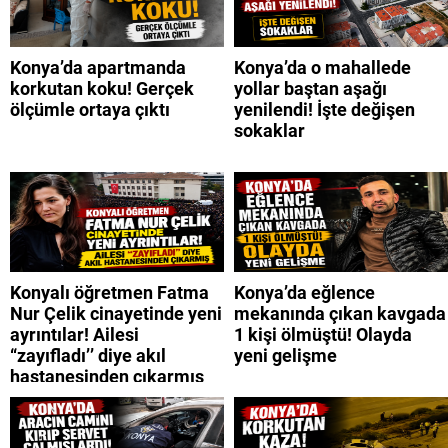
Konya’da apartmanda
Konya’da o mahallede
korkutan koku! Gerçek
yollar baştan aşağı
ölçümle ortaya çıktı
yenilendi! İşte değişen
sokaklar
Konyalı öğretmen Fatma
Konya’da eğlence
Nur Çelik cinayetinde yeni
mekanında çıkan kavgada
ayrıntılar! Ailesi
1 kişi ölmüştü! Olayda
“zayıfladı’’ diye akıl
yeni gelişme
hastanesinden çıkarmış