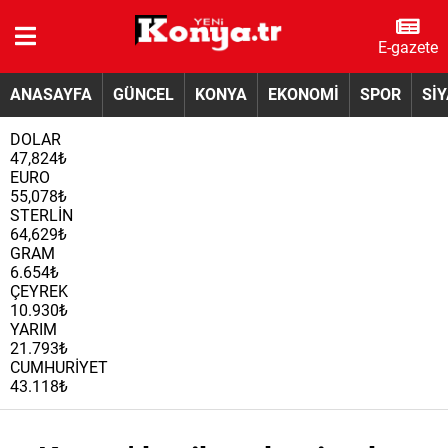
E-gazete
ANASAYFA
GÜNCEL
KONYA
EKONOMİ
SPOR
Sİ
DOLAR
47,824₺
EURO
55,078₺
STERLİN
64,629₺
GRAM
6.654₺
ÇEYREK
10.930₺
YARIM
21.793₺
CUMHURİYET
43.118₺