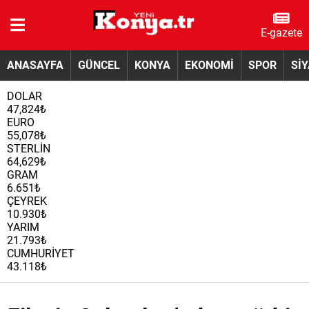
E-gazete
ANASAYFA
GÜNCEL
KONYA
EKONOMİ
SPOR
Sİ
DOLAR
47,824₺
EURO
55,078₺
STERLİN
64,629₺
GRAM
6.651₺
ÇEYREK
10.930₺
YARIM
21.793₺
CUMHURİYET
43.118₺