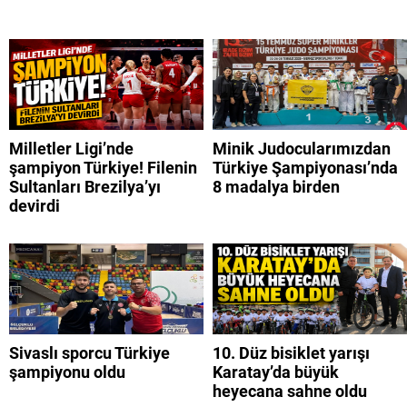
Milletler Ligi’nde
Minik Judocularımızdan
şampiyon Türkiye! Filenin
Türkiye Şampiyonası’nda
Sultanları Brezilya’yı
8 madalya birden
devirdi
Sivaslı sporcu Türkiye
10. Düz bisiklet yarışı
şampiyonu oldu
Karatay’da büyük
heyecana sahne oldu