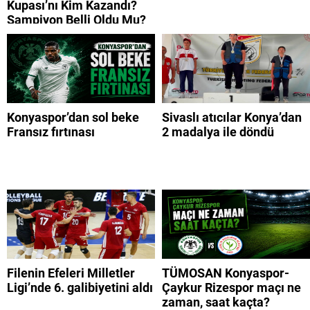
Kupası’nı Kim Kazandı?
Şampiyon Belli Oldu Mu?
Konyaspor’dan sol beke
Sivaslı atıcılar Konya’dan
Fransız fırtınası
2 madalya ile döndü
Filenin Efeleri Milletler
TÜMOSAN Konyaspor-
Ligi’nde 6. galibiyetini aldı
Çaykur Rizespor maçı ne
zaman, saat kaçta?