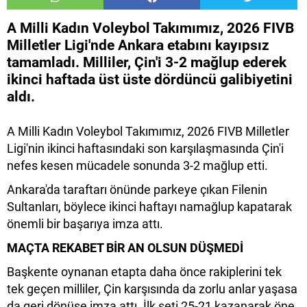
A Milli Kadın Voleybol Takımımız, 2026 FIVB
Milletler Ligi'nde Ankara etabını kayıpsız
tamamladı. Milliler, Çin'i 3-2 mağlup ederek
ikinci haftada üst üste dördüncü galibiyetini
aldı.
A Milli Kadın Voleybol Takımımız, 2026 FIVB Milletler
Ligi'nin ikinci haftasındaki son karşılaşmasında Çin'i
nefes kesen mücadele sonunda 3-2 mağlup etti.
Ankara'da taraftarı önünde parkeye çıkan Filenin
Sultanları, böylece ikinci haftayı namağlup kapatarak
önemli bir başarıya imza attı.
MAÇTA REKABET BİR AN OLSUN DÜŞMEDİ
Başkente oynanan etapta daha önce rakiplerini tek
tek geçen milliler, Çin karşısında da zorlu anlar yaşasa
da geri dönüşe imza attı. İlk seti 25-21 kazanarak öne