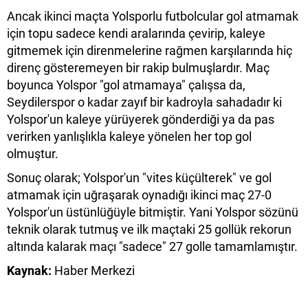
​Ancak ikinci maçta Yolsporlu futbolcular gol atmamak
için topu sadece kendi aralarında çevirip, kaleye
gitmemek için direnmelerine rağmen karşılarında hiç
direnç gösteremeyen bir rakip bulmuşlardır. Maç
boyunca Yolspor "gol atmamaya" çalışsa da,
Seydilerspor o kadar zayıf bir kadroyla sahadadır ki
Yolspor'un kaleye yürüyerek gönderdiği ya da pas
verirken yanlışlıkla kaleye yönelen her top gol
olmuştur.
​Sonuç olarak; Yolspor'un "vites küçülterek" ve gol
atmamak için uğraşarak oynadığı ikinci maç 27-0
Yolspor'un üstünlüğüyle bitmiştir. Yani Yolspor sözünü
teknik olarak tutmuş ve ilk maçtaki 25 gollük rekorun
altında kalarak maçı "sadece" 27 golle tamamlamıştır.
Kaynak:
Haber Merkezi