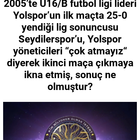
2005’te U16/B futbol ligi lideri
Yolspor’un ilk maçta 25-0
yendiği lig sonuncusu
Seydilerspor’u, Yolspor
yöneticileri “çok atmayız“
diyerek ikinci maça çıkmaya
ikna etmiş, sonuç ne
olmuştur?