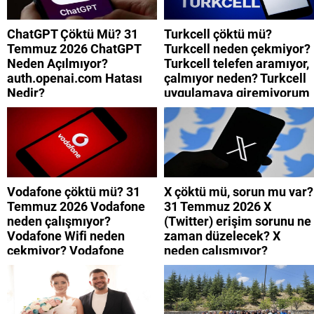
ChatGPT Çöktü Mü? 31
Turkcell çöktü mü?
Temmuz 2026 ChatGPT
Turkcell neden çekmiyor?
Neden Açılmıyor?
Turkcell telefen aramıyor,
auth.openai.com Hatası
çalmıyor neden? Turkcell
Nedir?
uygulamaya giremiyorum
neden? Turkcell internet
neden yavaş?
Vodafone çöktü mü? 31
X çöktü mü, sorun mu var?
Temmuz 2026 Vodafone
31 Temmuz 2026 X
neden çalışmıyor?
(Twitter) erişim sorunu ne
Vodafone Wifi neden
zaman düzelecek? X
çekmiyor? Vodafone
neden çalışmıyor?
mobil uygulamaya neden
giremiyorum?