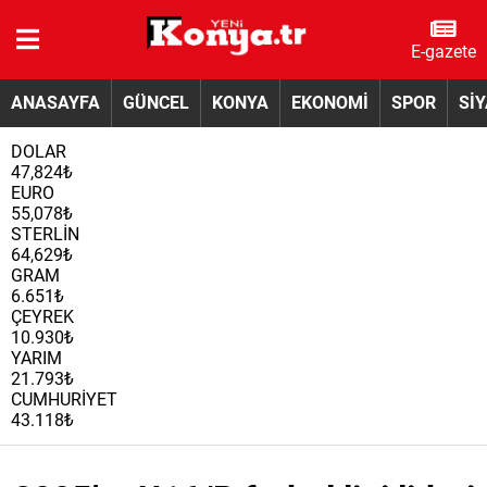
E-gazete
ANASAYFA
GÜNCEL
KONYA
EKONOMİ
SPOR
Sİ
DOLAR
47,824₺
EURO
55,078₺
STERLİN
64,629₺
GRAM
6.651₺
ÇEYREK
10.930₺
YARIM
21.793₺
CUMHURİYET
43.118₺