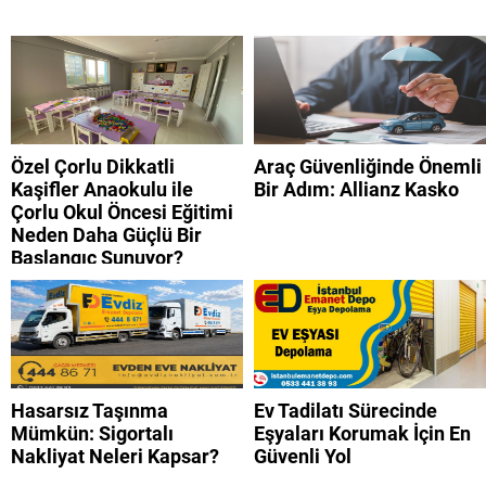
Özel Çorlu Dikkatli
Araç Güvenliğinde Önemli
Kaşifler Anaokulu ile
Bir Adım: Allianz Kasko
Çorlu Okul Öncesi Eğitimi
Neden Daha Güçlü Bir
Başlangıç Sunuyor?
Hasarsız Taşınma
Ev Tadilatı Sürecinde
Mümkün: Sigortalı
Eşyaları Korumak İçin En
Nakliyat Neleri Kapsar?
Güvenli Yol