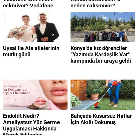
çekmiyor? Vodafone
neden çalışmıyor?
mobil uygulamaya neden
giremiyorum?
Uysal ile Ata ailelerinin
Konya’da kız öğrenciler
mutlu günü
“Yazımda Kardeşlik Var’’
kampında bir araya geldi
Endolift Nedir?
Bahçede Kusursuz Hatlar
Ameliyatsız Yüz Germe
İçin Akıllı Dokunuş
Uygulaması Hakkında
Merak Edilenler