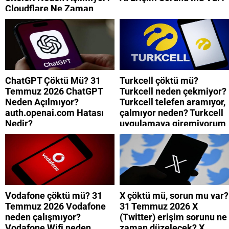
Cloudflare Ne Zaman
Düzelecek?
ChatGPT Çöktü Mü? 31
Turkcell çöktü mü?
Temmuz 2026 ChatGPT
Turkcell neden çekmiyor?
Neden Açılmıyor?
Turkcell telefen aramıyor,
auth.openai.com Hatası
çalmıyor neden? Turkcell
Nedir?
uygulamaya giremiyorum
neden? Turkcell internet
neden yavaş?
Vodafone çöktü mü? 31
X çöktü mü, sorun mu var?
Temmuz 2026 Vodafone
31 Temmuz 2026 X
neden çalışmıyor?
(Twitter) erişim sorunu ne
Vodafone Wifi neden
zaman düzelecek? X