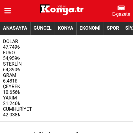
E-gazete
ANASAYFA
GÜNCEL
KONYA
EKONOMİ
SPOR
Sİ
DOLAR
47,749₺
EURO
54,959₺
STERLİN
64,390₺
GRAM
6.481₺
ÇEYREK
10.656₺
YARIM
21.246₺
CUMHURİYET
42.038₺