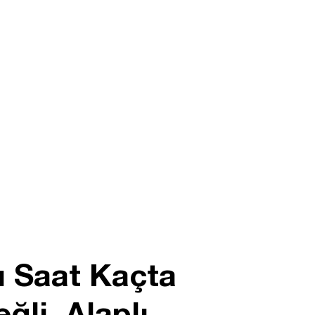
 Saat Kaçta
li, Alaplı,