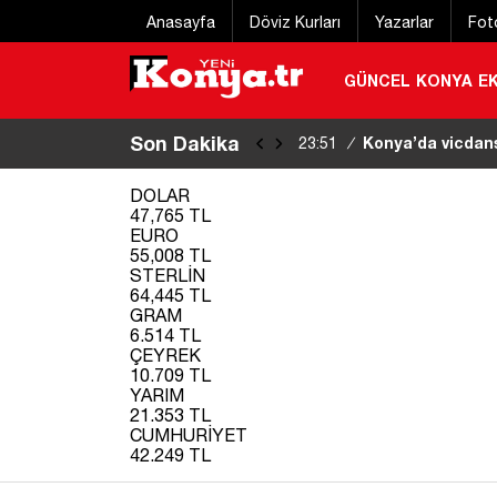
Anasayfa
Döviz Kurları
Yazarlar
Fot
GÜNCEL
KONYA
E
Son Dakika
6 gündür kayıp y
22:48
/
bulundu
|
DOLAR
47,765 TL
EURO
55,008 TL
STERLİN
64,445 TL
GRAM
6.514 TL
ÇEYREK
10.709 TL
YARIM
21.353 TL
CUMHURİYET
42.249 TL