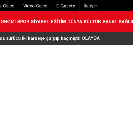
o Galeri
Video Galeri
E-Gazete
İletişim
KONOMİ
SPOR
SİYASET
EĞİTİM
DÜNYA
KÜLTÜR-SANAT
SAĞLI
aşlı adamın Berke Barajı’nda cansız bedeni