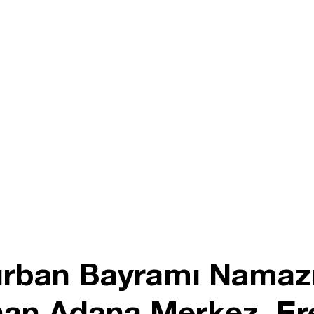
rban Bayramı Namazı
an Adana Merkez, Ereğ