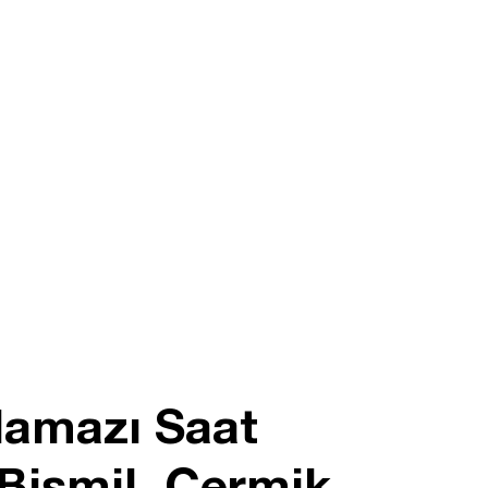
Namazı Saat
Bismil, Çermik,