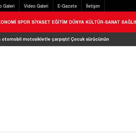
o Galeri
Video Galeri
E-Gazete
İletişim
KONOMİ
SPOR
SİYASET
EĞİTİM
DÜNYA
KÜLTÜR-SANAT
SAĞLI
çet Oktay’ın ailesini kabul edecek
|