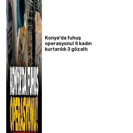
Konya’da fuhuş
operasyonu! 6 kadın
kurtarıldı 3 gözaltı