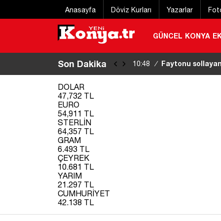
Anasayfa
Döviz Kurları
Yazarlar
Fot
GÜNCEL
KONYA
E
Son Dakika
Bakan Gürlek Beh
10:50
/
DOLAR
47,732 TL
EURO
54,911 TL
STERLİN
64,357 TL
GRAM
6.493 TL
ÇEYREK
10.681 TL
YARIM
21.297 TL
CUMHURİYET
42.138 TL