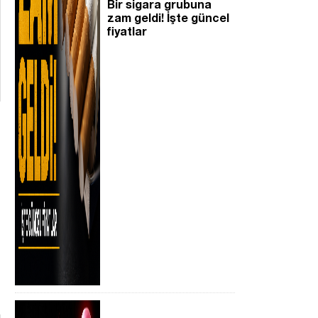
Bir sigara grubuna
zam geldi! İşte güncel
fiyatlar