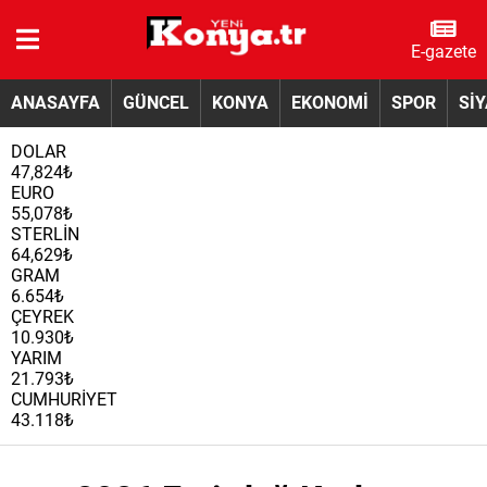
E-gazete
ANASAYFA
GÜNCEL
KONYA
EKONOMİ
SPOR
Sİ
DOLAR
47,824₺
EURO
55,078₺
STERLİN
64,629₺
GRAM
6.654₺
ÇEYREK
10.930₺
YARIM
21.793₺
CUMHURİYET
43.118₺