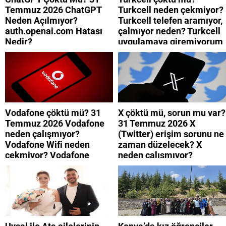
Temmuz 2026 ChatGPT
Turkcell neden çekmiyor?
Neden Açılmıyor?
Turkcell telefen aramıyor,
auth.openai.com Hatası
çalmıyor neden? Turkcell
Nedir?
uygulamaya giremiyorum
neden? Turkcell internet
neden yavaş?
Vodafone çöktü mü? 31
X çöktü mü, sorun mu var?
Temmuz 2026 Vodafone
31 Temmuz 2026 X
neden çalışmıyor?
(Twitter) erişim sorunu ne
Vodafone Wifi neden
zaman düzelecek? X
çekmiyor? Vodafone
neden çalışmıyor?
mobil uygulamaya neden
giremiyorum?