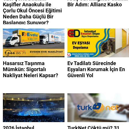
Kaşifler Anaokulu ile
Bir Adım: Allianz Kasko
Çorlu Okul Öncesi Eğitimi
Neden Daha Güçlü Bir
Başlangıç Sunuyor?
Hasarsız Taşınma
Ev Tadilatı Sürecinde
Mümkün: Sigortalı
Eşyaları Korumak İçin En
Nakliyat Neleri Kapsar?
Güvenli Yol
2026 İstanbul
TurkNet Çöktü mü? 31