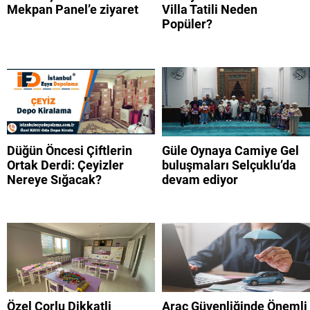
Mekpan Panel’e ziyaret
Villa Tatili Neden
Popüler?
Düğün Öncesi Çiftlerin
Güle Oynaya Camiye Gel
Ortak Derdi: Çeyizler
buluşmaları Selçuklu’da
Nereye Sığacak?
devam ediyor
Özel Çorlu Dikkatli
Araç Güvenliğinde Önemli