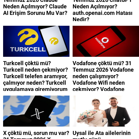
Neden Açılmıyor? Claude
Neden Açılmıyor?
AI Erişim Sorunu Mu Var?
auth.openai.com Hatası
Nedir?
Turkcell çöktü mü?
Vodafone çöktü mü? 31
Turkcell neden çekmiyor?
Temmuz 2026 Vodafone
Turkcell telefen aramıyor,
neden çalışmıyor?
çalmıyor neden? Turkcell
Vodafone Wifi neden
uygulamaya giremiyorum
çekmiyor? Vodafone
neden? Turkcell internet
mobil uygulamaya neden
neden yavaş?
giremiyorum?
X çöktü mü, sorun mu var?
Uysal ile Ata ailelerinin