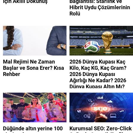
İçin Akıllı Dokunuş
Bağlantısı: Starlink ve
Hibrit Uydu Çözümlerinin
Rolü
Mal Rejimi Ne Zaman
2026 Dünya Kupası Kaç
Başlar ve Sona Erer? Kısa
Kilo, Kaç KG, Kaç Gram?
Rehber
2026 Dünya Kupası
Ağırlığı Ne Kadar? 2026
Dünya Kupası Altın Mı?
Düğünde altın yerine 100
Kurumsal SEO: Zero-Click