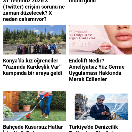
31 Temmuz 2026 X
mutlu günü
(Twitter) erişim sorunu ne
zaman düzelecek? X
neden çalışmıyor?
Konya’da kız öğrenciler
Endolift Nedir?
“Yazımda Kardeşlik Var’’
Ameliyatsız Yüz Germe
kampında bir araya geldi
Uygulaması Hakkında
Merak Edilenler
Bahçede Kusursuz Hatlar
Türkiye’de Denizcilik