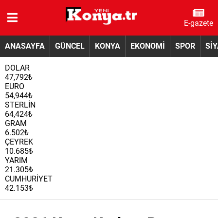
E-gazete
ANASAYFA
GÜNCEL
KONYA
EKONOMİ
SPOR
Sİ
DOLAR
47,792₺
EURO
54,944₺
STERLİN
64,424₺
GRAM
6.502₺
ÇEYREK
10.685₺
YARIM
21.305₺
CUMHURİYET
42.153₺