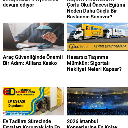
devam ediyor
Çorlu Okul Öncesi Eğitimi
Neden Daha Güçlü Bir
Başlangıç Sunuyor?
Araç Güvenliğinde Önemli
Hasarsız Taşınma
Bir Adım: Allianz Kasko
Mümkün: Sigortalı
Nakliyat Neleri Kapsar?
Ev Tadilatı Sürecinde
2026 İstanbul
Eşyaları Korumak İçin En
Konserlerine En Kolay