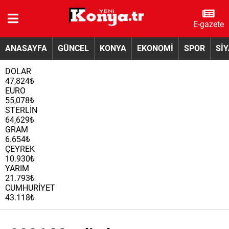
E-gazete
ANASAYFA
GÜNCEL
KONYA
EKONOMİ
SPOR
Sİ
DOLAR
47,824₺
EURO
55,078₺
STERLİN
64,629₺
GRAM
6.654₺
ÇEYREK
10.930₺
YARIM
21.793₺
CUMHURİYET
43.118₺