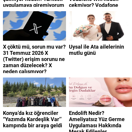
uygulamaya giremiyorum
çekmiyor? Vodafone
neden? Turkcell internet
mobil uygulamaya neden
neden yavaş?
giremiyorum?
X çöktü mü, sorun mu var?
Uysal ile Ata ailelerinin
31 Temmuz 2026 X
mutlu günü
(Twitter) erişim sorunu ne
zaman düzelecek? X
neden çalışmıyor?
Konya’da kız öğrenciler
Endolift Nedir?
“Yazımda Kardeşlik Var’’
Ameliyatsız Yüz Germe
kampında bir araya geldi
Uygulaması Hakkında
Merak Edilenler