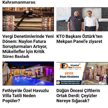
Kahramanmaraş,
Adıyaman, Şanlıurfa,
Suriye, Kilis, Hatay,
Osmaniye 9 Ağustos 2026
AFAD son depremler
listesi
Vergi Denetimlerinde Yeni
KTO Başkanı Öztürk’ten
Dönem: Naylon Fatura
Mekpan Panel’e ziyaret
Soruşturmaları Artıyor,
Mükellefler İçin Kritik
Süreç Başladı
Fethiye’de Özel Havuzlu
Düğün Öncesi Çiftlerin
Villa Tatili Neden
Ortak Derdi: Çeyizler
Popüler?
Nereye Sığacak?