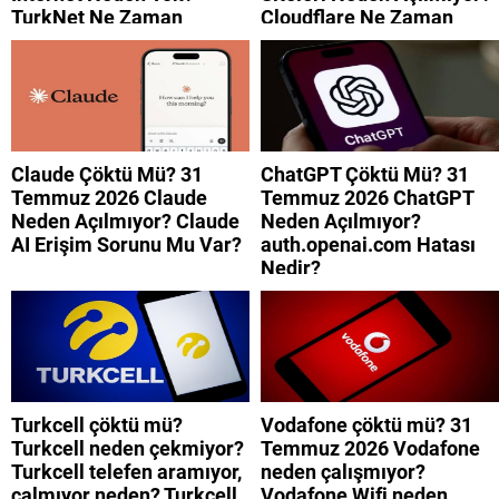
TurkNet Ne Zaman
Cloudflare Ne Zaman
Düzelecek?
Düzelecek?
Claude Çöktü Mü? 31
ChatGPT Çöktü Mü? 31
Temmuz 2026 Claude
Temmuz 2026 ChatGPT
Neden Açılmıyor? Claude
Neden Açılmıyor?
AI Erişim Sorunu Mu Var?
auth.openai.com Hatası
Nedir?
Turkcell çöktü mü?
Vodafone çöktü mü? 31
Turkcell neden çekmiyor?
Temmuz 2026 Vodafone
Turkcell telefen aramıyor,
neden çalışmıyor?
çalmıyor neden? Turkcell
Vodafone Wifi neden