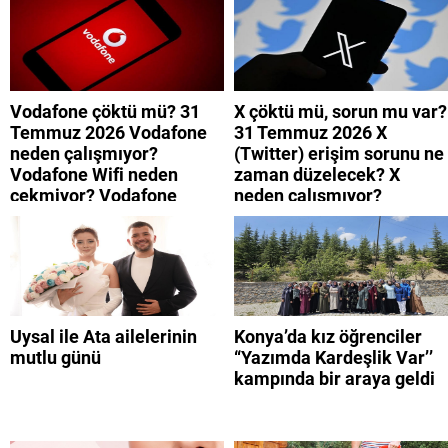
neden yavaş?
Vodafone çöktü mü? 31
X çöktü mü, sorun mu var?
Temmuz 2026 Vodafone
31 Temmuz 2026 X
neden çalışmıyor?
(Twitter) erişim sorunu ne
Vodafone Wifi neden
zaman düzelecek? X
çekmiyor? Vodafone
neden çalışmıyor?
mobil uygulamaya neden
giremiyorum?
Uysal ile Ata ailelerinin
Konya’da kız öğrenciler
mutlu günü
“Yazımda Kardeşlik Var’’
kampında bir araya geldi