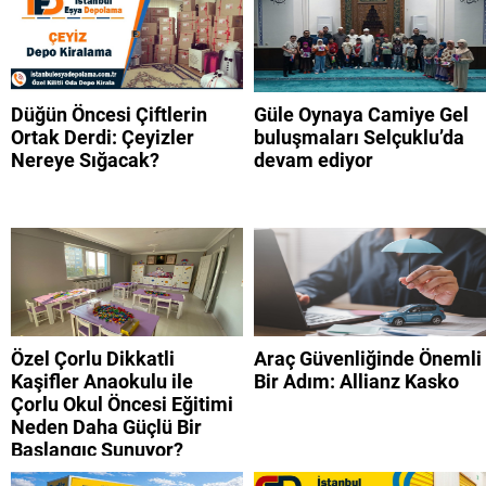
Düğün Öncesi Çiftlerin
Güle Oynaya Camiye Gel
Ortak Derdi: Çeyizler
buluşmaları Selçuklu’da
Nereye Sığacak?
devam ediyor
Özel Çorlu Dikkatli
Araç Güvenliğinde Önemli
Kaşifler Anaokulu ile
Bir Adım: Allianz Kasko
Çorlu Okul Öncesi Eğitimi
Neden Daha Güçlü Bir
Başlangıç Sunuyor?