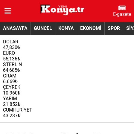
E-gazete
ANASAYFA
GÜNCEL
KONYA
EKONOMİ
SPOR
Sİ
DOLAR
47,830₺
EURO
55,136₺
STERLİN
64,685₺
GRAM
6.669₺
ÇEYREK
10.960₺
YARIM
21.852₺
CUMHURİYET
43.237₺