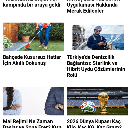
kampında bir araya geldi
Uygulaması Hakkında
Merak Edilenler
Bahçede Kusursuz Hatlar
Türkiye’de Denizcilik
İçin Akıllı Dokunuş
Bağlantısı: Starlink ve
Hibrit Uydu Çözümlerinin
Rolü
Mal Rejimi Ne Zaman
2026 Dünya Kupası Kaç
Başlar ve Sona Erer? Kısa
Kilo, Kaç KG, Kaç Gram?