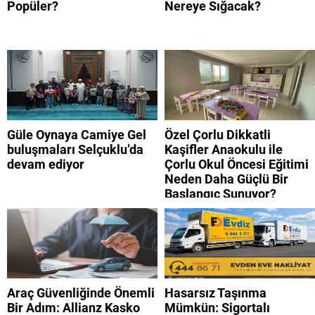
Popüler?
Nereye Sığacak?
Güle Oynaya Camiye Gel
Özel Çorlu Dikkatli
buluşmaları Selçuklu’da
Kaşifler Anaokulu ile
devam ediyor
Çorlu Okul Öncesi Eğitimi
Neden Daha Güçlü Bir
Başlangıç Sunuyor?
Araç Güvenliğinde Önemli
Hasarsız Taşınma
Bir Adım: Allianz Kasko
Mümkün: Sigortalı