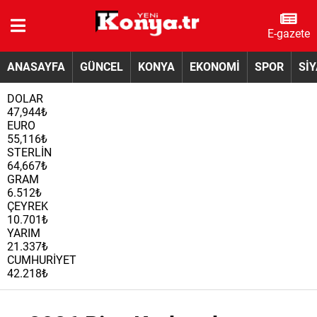
E-gazete
ANASAYFA
GÜNCEL
KONYA
EKONOMİ
SPOR
Sİ
DOLAR
47,944₺
EURO
55,116₺
STERLİN
64,667₺
GRAM
6.512₺
ÇEYREK
10.701₺
YARIM
21.337₺
CUMHURİYET
42.218₺