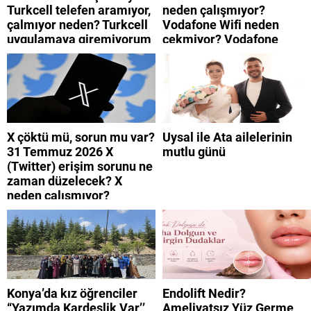
Turkcell telefen aramıyor,
neden çalışmıyor?
çalmıyor neden? Turkcell
Vodafone Wifi neden
uygulamaya giremiyorum
çekmiyor? Vodafone
neden? Turkcell internet
mobil uygulamaya neden
neden yavaş?
giremiyorum?
X çöktü mü, sorun mu var?
Uysal ile Ata ailelerinin
31 Temmuz 2026 X
mutlu günü
(Twitter) erişim sorunu ne
zaman düzelecek? X
neden çalışmıyor?
Konya’da kız öğrenciler
Endolift Nedir?
“Yazımda Kardeşlik Var’’
Ameliyatsız Yüz Germe