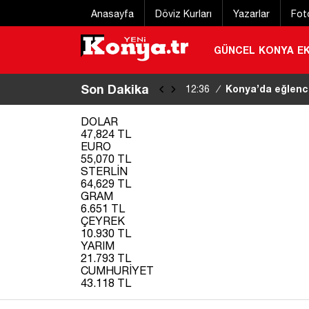
Anasayfa
Döviz Kurları
Yazarlar
Fot
GÜNCEL
KONYA
E
Son Dakika
Konya’da otomobil
12:31
/
DOLAR
47,824 TL
EURO
55,070 TL
STERLİN
64,629 TL
GRAM
6.651 TL
ÇEYREK
10.930 TL
YARIM
21.793 TL
CUMHURİYET
43.118 TL