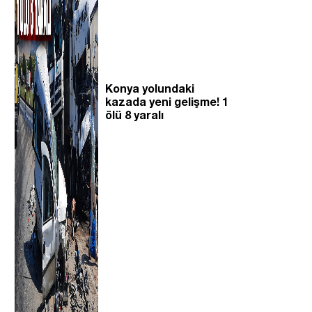
Konya yolundaki
kazada yeni gelişme! 1
ölü 8 yaralı