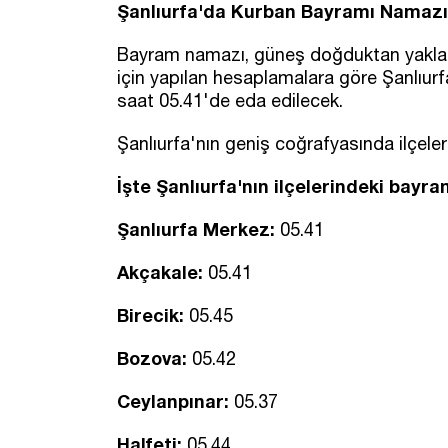
Şanlıurfa'da Kurban Bayramı Namazı
Bayram namazı, güneş doğduktan yaklaşık
için yapılan hesaplamalara göre Şanlı
saat 05.41'de eda edilecek.
Şanlıurfa'nın geniş coğrafyasında ilçelere 
İşte Şanlıurfa'nın ilçelerindeki bayr
Şanlıurfa Merkez:
05.41
Akçakale:
05.41
Birecik:
05.45
Bozova:
05.42
Ceylanpınar:
05.37
Halfeti:
05.44