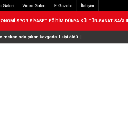
o Galeri
Video Galeri
E-Gazete
İletişim
KONOMİ
SPOR
SİYASET
EĞİTİM
DÜNYA
KÜLTÜR-SANAT
SAĞLI
ler çarpıştı: 2 yaralı
|