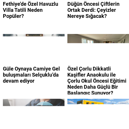
Fethiye’de Özel Havuzlu
Düğün Öncesi Çiftlerin
Villa Tatili Neden
Ortak Derdi: Çeyizler
Popüler?
Nereye Sığacak?
Güle Oynaya Camiye Gel
Özel Çorlu Dikkatli
buluşmaları Selçuklu’da
Kaşifler Anaokulu ile
devam ediyor
Çorlu Okul Öncesi Eğitimi
Neden Daha Güçlü Bir
Başlangıç Sunuyor?