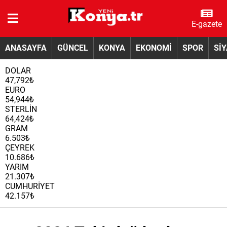
E-gazete
ANASAYFA
GÜNCEL
KONYA
EKONOMİ
SPOR
Sİ
DOLAR
47,792₺
EURO
54,944₺
STERLİN
64,424₺
GRAM
6.503₺
ÇEYREK
10.686₺
YARIM
21.307₺
CUMHURİYET
42.157₺