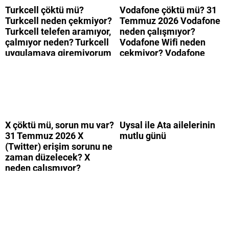
Turkcell çöktü mü?
Vodafone çöktü mü? 31
Turkcell neden çekmiyor?
Temmuz 2026 Vodafone
Turkcell telefen aramıyor,
neden çalışmıyor?
çalmıyor neden? Turkcell
Vodafone Wifi neden
uygulamaya giremiyorum
çekmiyor? Vodafone
neden? Turkcell internet
mobil uygulamaya neden
neden yavaş?
giremiyorum?
X çöktü mü, sorun mu var?
Uysal ile Ata ailelerinin
31 Temmuz 2026 X
mutlu günü
(Twitter) erişim sorunu ne
zaman düzelecek? X
neden çalışmıyor?