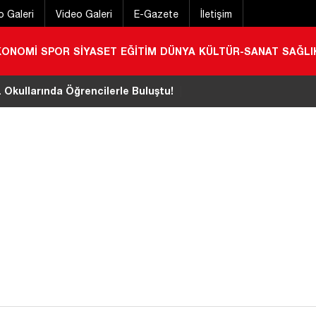
o Galeri
Video Galeri
E-Gazete
İletişim
KONOMİ
SPOR
SİYASET
EĞİTİM
DÜNYA
KÜLTÜR-SANAT
SAĞLI
 Okullarında Öğrencilerle Buluştu!
|