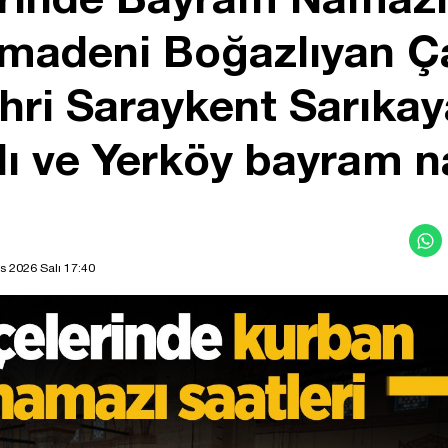
madeni Boğazlıyan Ça
ri Saraykent Sarıkaya
lı ve Yerköy bayram n
s 2026 Salı 17:40