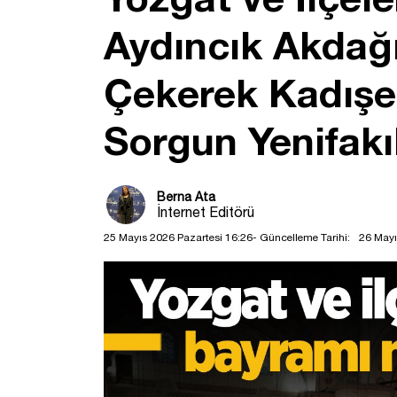
Aydıncık Akdağ
Çekerek Kadışeh
Sorgun Yenifakı
Berna Ata
İnternet Editörü
25 Mayıs 2026 Pazartesi 16:26
- Güncelleme Tarihi:
26 Mayı