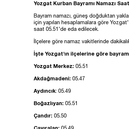
Yozgat Kurban Bayramı Namazı Saat
Bayram namazı, güneş doğduktan yaklaşık
için yapılan hesaplamalara göre Yozga
saat 05.51'de eda edilecek.
İlçelere göre namaz vakitlerinde dakikalık 
İşte Yozgat'ın ilçelerine göre bayram
Yozgat Merkez:
05.51
Akdağmadeni:
05.47
Aydıncık
: 05.49
Boğazlıyan:
05.51
Çandır:
05.50
Çayıralan:
05.49