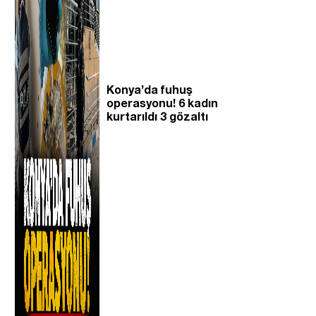
Konya’da fuhuş
operasyonu! 6 kadın
kurtarıldı 3 gözaltı