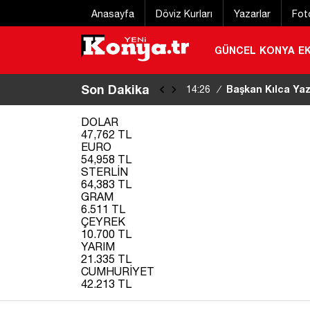
Anasayfa
Döviz Kurları
Yazarlar
Fot
GÜNCEL
KONYA
E
Son Dakika
Başkan Kılca Yaz
14:26
/
DOLAR
47,762 TL
EURO
54,958 TL
STERLİN
64,383 TL
GRAM
6.511 TL
ÇEYREK
10.700 TL
YARIM
21.335 TL
CUMHURİYET
42.213 TL