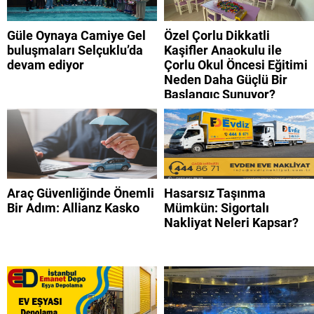
Güle Oynaya Camiye Gel
Özel Çorlu Dikkatli
buluşmaları Selçuklu’da
Kaşifler Anaokulu ile
devam ediyor
Çorlu Okul Öncesi Eğitimi
Neden Daha Güçlü Bir
Başlangıç Sunuyor?
Araç Güvenliğinde Önemli
Hasarsız Taşınma
Bir Adım: Allianz Kasko
Mümkün: Sigortalı
Nakliyat Neleri Kapsar?