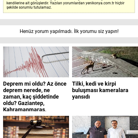
kendilerine ait görüşlerdir. Yazılan yorumlardan yenikonya.com.tr hiçbir
şekilde sorumlu tutulamaz.
Henüz yorum yapılmadı. İlk yorumu siz yapın!
Deprem mi oldu? Az önce
Tilki, kedi ve kirpi
deprem nerede, ne
buluşması kameralara
zaman, kaç şiddetinde
yansıdı
oldu? Gaziantep,
Kahramanmaraş,
Adıyaman, Şanlıurfa,
Suriye, Kilis, Hatay,
Osmaniye 9 Ağustos 2026
AFAD son depremler