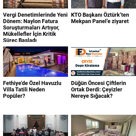
listesi
Vergi Denetimlerinde Yeni
KTO Başkanı Öztürk’ten
Dönem: Naylon Fatura
Mekpan Panel’e ziyaret
Soruşturmaları Artıyor,
Mükellefler İçin Kritik
Süreç Başladı
Fethiye’de Özel Havuzlu
Düğün Öncesi Çiftlerin
Villa Tatili Neden
Ortak Derdi: Çeyizler
Popüler?
Nereye Sığacak?