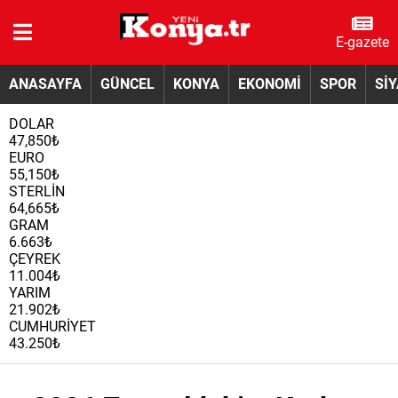
E-gazete
ANASAYFA
GÜNCEL
KONYA
EKONOMİ
SPOR
Sİ
DOLAR
47,850₺
EURO
55,150₺
STERLİN
64,665₺
GRAM
6.663₺
ÇEYREK
11.004₺
YARIM
21.902₺
CUMHURİYET
43.250₺