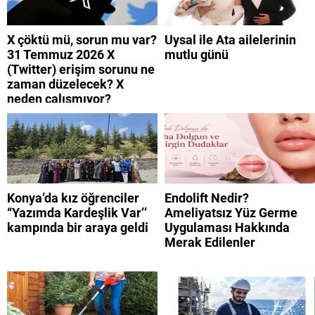
X çöktü mü, sorun mu var?
Uysal ile Ata ailelerinin
31 Temmuz 2026 X
mutlu günü
(Twitter) erişim sorunu ne
zaman düzelecek? X
neden çalışmıyor?
Konya’da kız öğrenciler
Endolift Nedir?
“Yazımda Kardeşlik Var’’
Ameliyatsız Yüz Germe
kampında bir araya geldi
Uygulaması Hakkında
Merak Edilenler