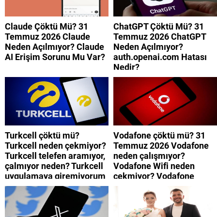
Claude Çöktü Mü? 31
ChatGPT Çöktü Mü? 31
Temmuz 2026 Claude
Temmuz 2026 ChatGPT
Neden Açılmıyor? Claude
Neden Açılmıyor?
AI Erişim Sorunu Mu Var?
auth.openai.com Hatası
Nedir?
Turkcell çöktü mü?
Vodafone çöktü mü? 31
Turkcell neden çekmiyor?
Temmuz 2026 Vodafone
Turkcell telefen aramıyor,
neden çalışmıyor?
çalmıyor neden? Turkcell
Vodafone Wifi neden
uygulamaya giremiyorum
çekmiyor? Vodafone
neden? Turkcell internet
mobil uygulamaya neden
neden yavaş?
giremiyorum?