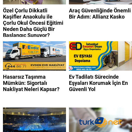
Özel Çorlu Dikkatli
Araç Güvenliğinde Önemli
Kaşifler Anaokulu ile
Bir Adım: Allianz Kasko
Çorlu Okul Öncesi Eğitimi
Neden Daha Güçlü Bir
Başlangıç Sunuyor?
Hasarsız Taşınma
Ev Tadilatı Sürecinde
Mümkün: Sigortalı
Eşyaları Korumak İçin En
Nakliyat Neleri Kapsar?
Güvenli Yol