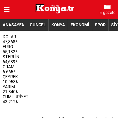
E-gazete
ANASAYFA
GÜNCEL
KONYA
EKONOMİ
SPOR
Sİ
DOLAR
47,868₺
EURO
55,132₺
STERLİN
64,689₺
GRAM
6.665₺
ÇEYREK
10.953₺
YARIM
21.840₺
CUMHURİYET
43.212₺