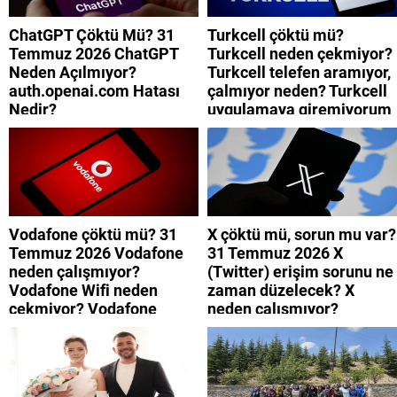
ChatGPT Çöktü Mü? 31
Turkcell çöktü mü?
Temmuz 2026 ChatGPT
Turkcell neden çekmiyor?
Neden Açılmıyor?
Turkcell telefen aramıyor,
auth.openai.com Hatası
çalmıyor neden? Turkcell
Nedir?
uygulamaya giremiyorum
neden? Turkcell internet
neden yavaş?
Vodafone çöktü mü? 31
X çöktü mü, sorun mu var?
Temmuz 2026 Vodafone
31 Temmuz 2026 X
neden çalışmıyor?
(Twitter) erişim sorunu ne
Vodafone Wifi neden
zaman düzelecek? X
çekmiyor? Vodafone
neden çalışmıyor?
mobil uygulamaya neden
giremiyorum?