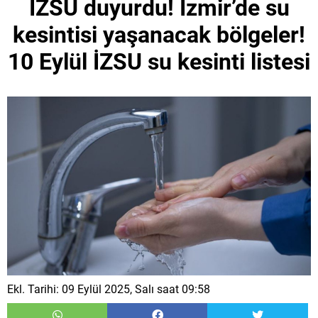
İZSU duyurdu! İzmir’de su
kesintisi yaşanacak bölgeler!
10 Eylül İZSU su kesinti listesi
Ekl. Tarihi: 09 Eylül 2025, Salı saat 09:58