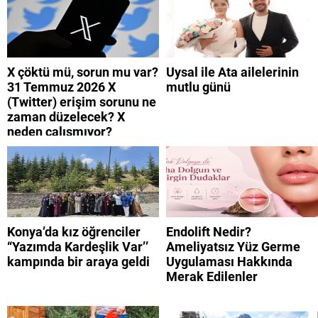
neden yavaş?
giremiyorum?
X çöktü mü, sorun mu var?
Uysal ile Ata ailelerinin
31 Temmuz 2026 X
mutlu günü
(Twitter) erişim sorunu ne
zaman düzelecek? X
neden çalışmıyor?
Konya’da kız öğrenciler
Endolift Nedir?
“Yazımda Kardeşlik Var’’
Ameliyatsız Yüz Germe
kampında bir araya geldi
Uygulaması Hakkında
Merak Edilenler