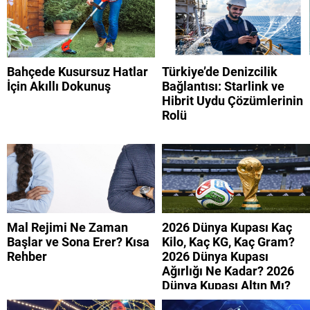
Bahçede Kusursuz Hatlar
Türkiye’de Denizcilik
İçin Akıllı Dokunuş
Bağlantısı: Starlink ve
Hibrit Uydu Çözümlerinin
Rolü
Mal Rejimi Ne Zaman
2026 Dünya Kupası Kaç
Başlar ve Sona Erer? Kısa
Kilo, Kaç KG, Kaç Gram?
Rehber
2026 Dünya Kupası
Ağırlığı Ne Kadar? 2026
Dünya Kupası Altın Mı?