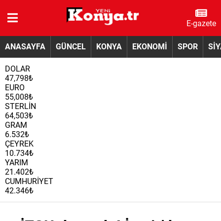
E-gazete
ANASAYFA
GÜNCEL
KONYA
EKONOMİ
SPOR
Sİ
DOLAR
47,798₺
EURO
55,008₺
STERLİN
64,503₺
GRAM
6.532₺
ÇEYREK
10.734₺
YARIM
21.402₺
CUMHURİYET
42.346₺