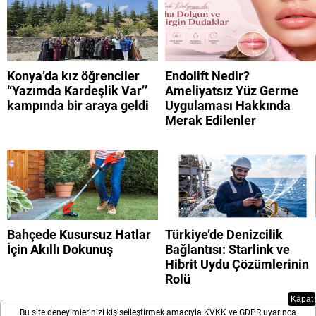
Konya’da kız öğrenciler
Endolift Nedir?
“Yazımda Kardeşlik Var’’
Ameliyatsız Yüz Germe
kampında bir araya geldi
Uygulaması Hakkında
Merak Edilenler
Bahçede Kusursuz Hatlar
Türkiye’de Denizcilik
İçin Akıllı Dokunuş
Bağlantısı: Starlink ve
Hibrit Uydu Çözümlerinin
Rolü
Kapat
Bu site deneyimlerinizi kişiselleştirmek amacıyla KVKK ve GDPR uyarınca