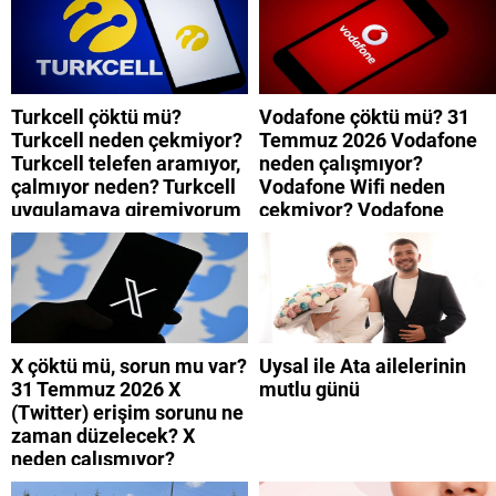
Turkcell çöktü mü?
Vodafone çöktü mü? 31
Turkcell neden çekmiyor?
Temmuz 2026 Vodafone
Turkcell telefen aramıyor,
neden çalışmıyor?
çalmıyor neden? Turkcell
Vodafone Wifi neden
uygulamaya giremiyorum
çekmiyor? Vodafone
neden? Turkcell internet
mobil uygulamaya neden
neden yavaş?
giremiyorum?
X çöktü mü, sorun mu var?
Uysal ile Ata ailelerinin
31 Temmuz 2026 X
mutlu günü
(Twitter) erişim sorunu ne
zaman düzelecek? X
neden çalışmıyor?