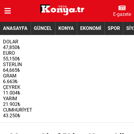
E-gazete
ANASAYFA
GÜNCEL
KONYA
EKONOMİ
SPOR
Sİ
DOLAR
47,850₺
EURO
55,150₺
STERLİN
64,665₺
GRAM
6.663₺
ÇEYREK
11.004₺
YARIM
21.902₺
CUMHURİYET
43.250₺