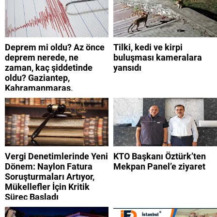
Deprem mi oldu? Az önce
Tilki, kedi ve kirpi
deprem nerede, ne
buluşması kameralara
zaman, kaç şiddetinde
yansıdı
oldu? Gaziantep,
Kahramanmaraş,
Adıyaman, Şanlıurfa,
Suriye, Kilis, Hatay,
Osmaniye 9 Ağustos 2026
AFAD son depremler
listesi
Vergi Denetimlerinde Yeni
KTO Başkanı Öztürk’ten
Dönem: Naylon Fatura
Mekpan Panel’e ziyaret
Soruşturmaları Artıyor,
Mükellefler İçin Kritik
Süreç Başladı