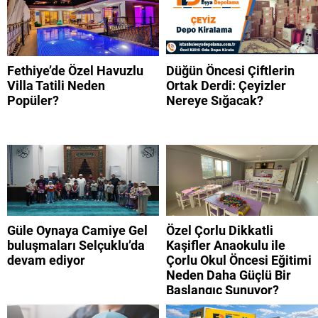
Fethiye’de Özel Havuzlu
Düğün Öncesi Çiftlerin
Villa Tatili Neden
Ortak Derdi: Çeyizler
Popüler?
Nereye Sığacak?
Güle Oynaya Camiye Gel
Özel Çorlu Dikkatli
buluşmaları Selçuklu’da
Kaşifler Anaokulu ile
devam ediyor
Çorlu Okul Öncesi Eğitimi
Neden Daha Güçlü Bir
Başlangıç Sunuyor?