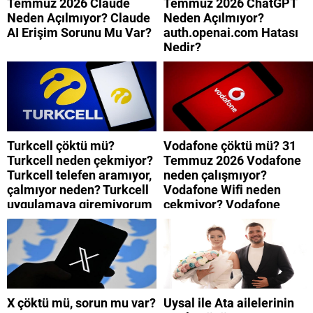
Temmuz 2026 Claude
Temmuz 2026 ChatGPT
Neden Açılmıyor? Claude
Neden Açılmıyor?
AI Erişim Sorunu Mu Var?
auth.openai.com Hatası
Nedir?
Turkcell çöktü mü?
Vodafone çöktü mü? 31
Turkcell neden çekmiyor?
Temmuz 2026 Vodafone
Turkcell telefen aramıyor,
neden çalışmıyor?
çalmıyor neden? Turkcell
Vodafone Wifi neden
uygulamaya giremiyorum
çekmiyor? Vodafone
neden? Turkcell internet
mobil uygulamaya neden
neden yavaş?
giremiyorum?
X çöktü mü, sorun mu var?
Uysal ile Ata ailelerinin