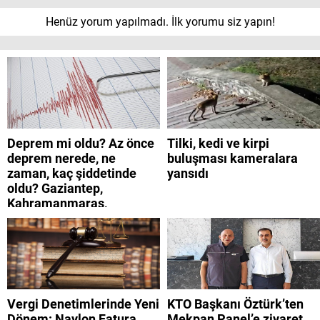
Henüz yorum yapılmadı. İlk yorumu siz yapın!
Deprem mi oldu? Az önce
Tilki, kedi ve kirpi
deprem nerede, ne
buluşması kameralara
zaman, kaç şiddetinde
yansıdı
oldu? Gaziantep,
Kahramanmaraş,
Adıyaman, Şanlıurfa,
Suriye, Kilis, Hatay,
Osmaniye 9 Ağustos 2026
AFAD son depremler
listesi
Vergi Denetimlerinde Yeni
KTO Başkanı Öztürk’ten
Dönem: Naylon Fatura
Mekpan Panel’e ziyaret