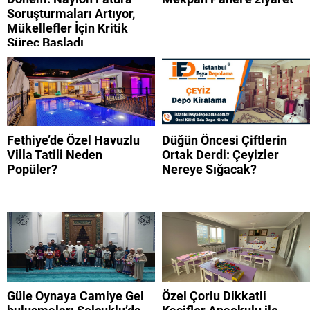
Soruşturmaları Artıyor,
Mükellefler İçin Kritik
Süreç Başladı
Fethiye’de Özel Havuzlu
Düğün Öncesi Çiftlerin
Villa Tatili Neden
Ortak Derdi: Çeyizler
Popüler?
Nereye Sığacak?
Güle Oynaya Camiye Gel
Özel Çorlu Dikkatli