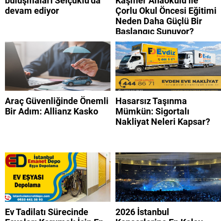
buluşmaları Selçuklu’da
Kaşifler Anaokulu ile
devam ediyor
Çorlu Okul Öncesi Eğitimi
Neden Daha Güçlü Bir
Başlangıç Sunuyor?
Araç Güvenliğinde Önemli
Hasarsız Taşınma
Bir Adım: Allianz Kasko
Mümkün: Sigortalı
Nakliyat Neleri Kapsar?
Ev Tadilatı Sürecinde
2026 İstanbul