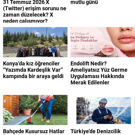
31 Temmuz 2026 X
mutlu günü
(Twitter) erişim sorunu ne
zaman düzelecek? X
neden çalışmıyor?
Konya’da kız öğrenciler
Endolift Nedir?
“Yazımda Kardeşlik Var’’
Ameliyatsız Yüz Germe
kampında bir araya geldi
Uygulaması Hakkında
Merak Edilenler
Bahçede Kusursuz Hatlar
Türkiye’de Denizcilik