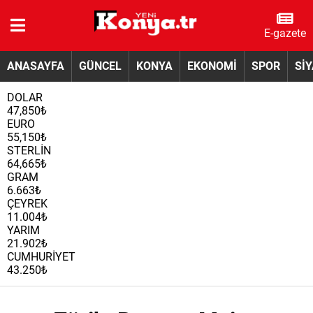
E-gazete
ANASAYFA
GÜNCEL
KONYA
EKONOMİ
SPOR
Sİ
DOLAR
47,850₺
EURO
55,150₺
STERLİN
64,665₺
GRAM
6.663₺
ÇEYREK
11.004₺
YARIM
21.902₺
CUMHURİYET
43.250₺