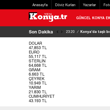
Anasayfa
Döviz Kurları
Yazarlar
Fot
GÜNCEL
KONYA
E
Son Dakika
Konya’da taşlı bı
23:20
/
DOLAR
47,853 TL
EURO
55,117 TL
STERLİN
64,668 TL
GRAM
6.663 TL
ÇEYREK
10.949 TL
YARIM
21.830 TL
CUMHURİYET
43.193 TL