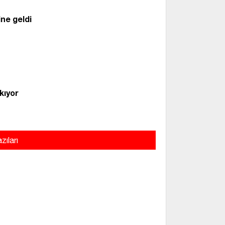
ine geldi
kıyor
zıları