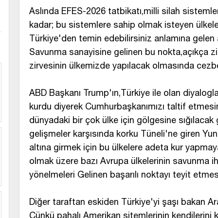
Aslında EFES-2026 tatbikatı,milli silah sistemler
kadar; bu sistemlere sahip olmak isteyen ülkele
Türkiye'den temin edebilirsiniz anlamına gelen a
Savunma sanayisine gelinen bu nokta,açıkça z
zirvesinin ülkemizde yapılacak olmasında cezbed
ABD Başkanı Trump'ın,Türkiye ile olan diyalogla
kurdu diyerek Cumhurbaşkanımızı taltif etmesin
dünyadaki bir çok ülke için gölgesine sığılacak g
gelişmeler karşısında korku Tüneli'ne giren Yun
altına girmek için bu ülkelere adeta kur yapmay
olmak üzere bazı Avrupa ülkelerinin savunma iht
yönelmeleri Gelinen başarılı noktayı teyit etme
Diğer taraftan eskiden Türkiye'yi şaşı bakan Ara
Çünkü pahalı Amerikan sitemlerinin kendilerini k