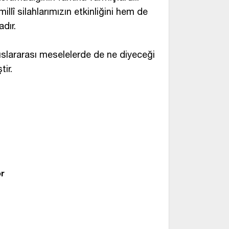
llî silahlarımızın etkinliğini hem de
dır.
uslararası meselelerde de ne diyeceği
tir.
yor
or