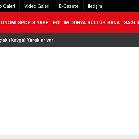
o Galeri
Video Galeri
E-Gazete
İletişim
KONOMİ
SPOR
SİYASET
EĞİTİM
DÜNYA
KÜLTÜR-SANAT
SAĞLI
çaklı kavga! Yaralılar var
|