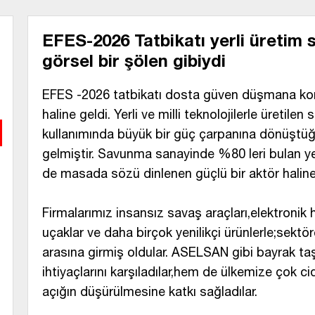
EFES-2026 Tatbikatı yerli üretim si
görsel bir şölen gibiydi
EFES -2026 tatbikatı dosta güven düşmana kor
haline geldi. Yerli ve milli teknolojilerle üretilen 
kullanımında büyük bir güç çarpanına dönüştüğü
gelmiştir. Savunma sanayinde %80 leri bulan ye
de masada sözü dinlenen güçlü bir aktör haline 
Firmalarımız insansız savaş araçları,elektronik h
uçaklar ve daha birçok yenilikçi ürünlerle;sektör
arasına girmiş oldular. ASELSAN gibi bayrak taş
ihtiyaçlarını karşıladılar,hem de ülkemize çok cid
açığın düşürülmesine katkı sağladılar.