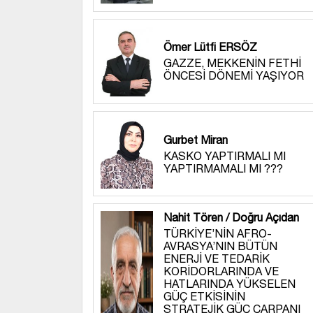
Ömer Lütfi ERSÖZ
GAZZE, MEKKENİN FETHİ
ÖNCESİ DÖNEMİ YAŞIYOR
Gurbet Miran
KASKO YAPTIRMALI MI
YAPTIRMAMALI MI ???
Nahit Tören / Doğru Açıdan
TÜRKİYE’NİN AFRO-
AVRASYA’NIN BÜTÜN
ENERJİ VE TEDARİK
KORİDORLARINDA VE
HATLARINDA YÜKSELEN
GÜÇ ETKİSİNİN
STRATEJİK GÜÇ ÇARPANI