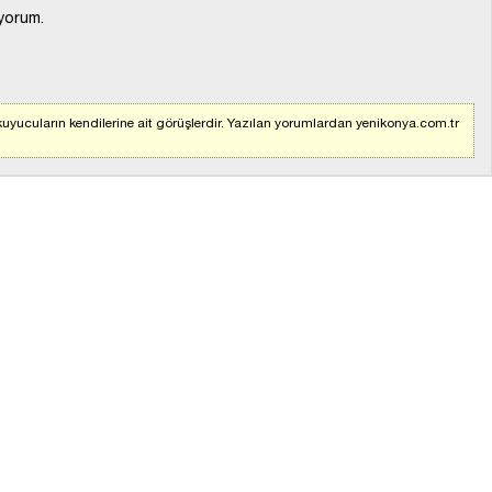
yorum.
uyucuların kendilerine ait görüşlerdir. Yazılan yorumlardan yenikonya.com.tr