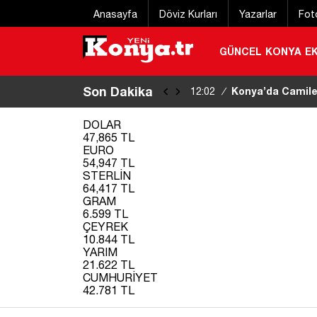
Anasayfa
Döviz Kurları
Yazarlar
Fot
GÜNCEL
KONYA
E
Son Dakika
Konya’da Camiler 
12:02
/
DOLAR
47,865 TL
EURO
54,947 TL
STERLİN
64,417 TL
GRAM
6.599 TL
ÇEYREK
10.844 TL
YARIM
21.622 TL
CUMHURİYET
42.781 TL