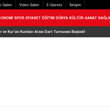
o Galeri
Video Galeri
E-Gazete
İletişim
KONOMİ
SPOR
SİYASET
EĞİTİM
DÜNYA
KÜLTÜR-SANAT
SAĞLI
ve Kur’an Kursları Arası Dart Turnuvası Başladı!
|