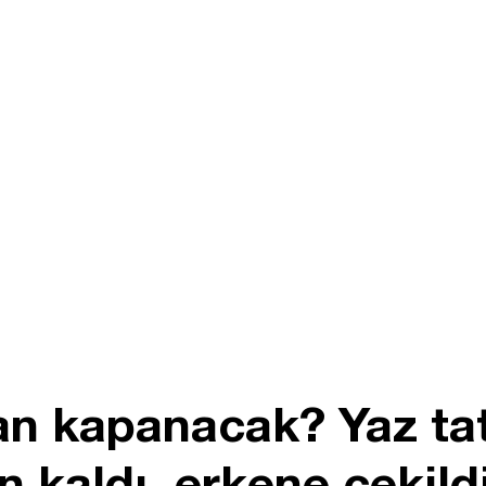
an kapanacak? Yaz tat
n kaldı, erkene çekild