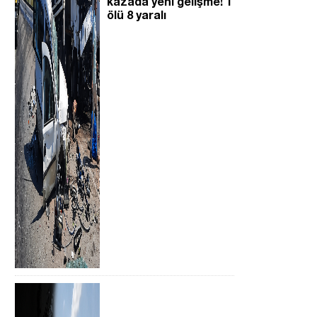
kazada yeni gelişme! 1
ölü 8 yaralı