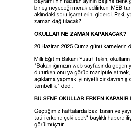
Bayramı'nın haziran ayının başına denk ge
birleşmeyeceği merak edilirken, MEB tara
aklındaki soru işaretlerini giderdi. Peki,
zaman dağıtılacak?
OKULLAR NE ZAMAN KAPANACAK?
20 Haziran 2025 Cuma günü karnelerin dağ
Milli Eğitim Bakanı Yusuf Tekin, okulların
"Bakanlığımızın web sayfasında geçen yı
dururken onu ya görüp manipüle etmek,
açıklama yapmak iyi niyetli bir davranış
tembellik." dedi.
BU SENE OKULLAR ERKEN KAPANIR 
Geçtiğimiz haftalarda bazı basın ve yayı
tatili erkene çekilecek" başlıklı habere i
görülmüştür.