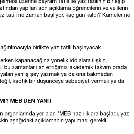
lmesi üzerine bayram tatili ile yaz tatilinin birleşip
fından yapılan son açıklama öğrencilerin ve velilerin
 yaz tatili ne zaman başlıyor, kaç gün kaldı? Karneler ne
ıtılmasıyla birlikte yaz tatili başlayacak.
 erken kapanacağına yönelik iddialara ilişkin,
l bu zamanlar ilan ettiğimiz akademik takvim orada
 yalan yanlış şey yazmak ya da ona bakmadan
 değil, kaotik bir düşünceye sebebiyet vermek ya da
MI? MEB'DEN YANIT
n organlarında yer alan "MEB hazırlıklara başladı, yaz
lişkin aşağıdaki açıklamanın yapılması gerekli