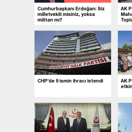
Cumhurbaşkanı Erdoğan: Siz
AK P
milletvekili misiniz, yoksa
Maha
militan mı?
Topla
CHP’de 9 ismin ihracı istendi
AK P
etkin