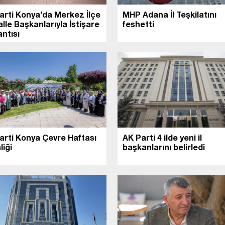
arti Konya’da Merkez İlçe
MHP Adana İl Teşkilatını
lle Başkanlarıyla İstişare
feshetti
ntısı
arti Konya Çevre Haftası
AK Parti 4 ilde yeni il
liği
başkanlarını belirledi