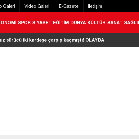
o Galeri
Video Galeri
E-Gazete
İletişim
KONOMİ
SPOR
SİYASET
EĞİTİM
DÜNYA
KÜLTÜR-SANAT
SAĞLI
aşlı adamın Berke Barajı’nda cansız bedeni