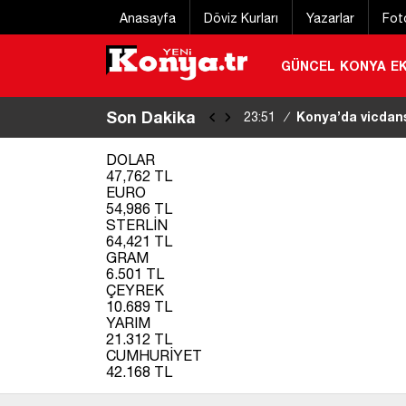
Anasayfa
Döviz Kurları
Yazarlar
Fot
GÜNCEL
KONYA
E
Son Dakika
6 gündür kayıp y
22:48
/
bulundu
|
DOLAR
47,762 TL
EURO
54,986 TL
STERLİN
64,421 TL
GRAM
6.501 TL
ÇEYREK
10.689 TL
YARIM
21.312 TL
CUMHURİYET
42.168 TL