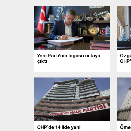
Yeni Parti’nin logosu ortaya
Özgü
çıktı
CHP’d
CHP’de 14 ilde yeni
Ömer