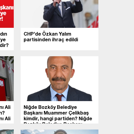
dın
CHP’de Özkan Yalım
’ye
partisinden ihraç edildi
dir?
ı Ali
Niğde Bozköy Belediye
en?
Başkanı Muammer Çelikbaş
ı Ali
kimdir, hangi partiden? Niğde
Bozköy Belediye Başkanı
Muammer Çelikbaş kaç