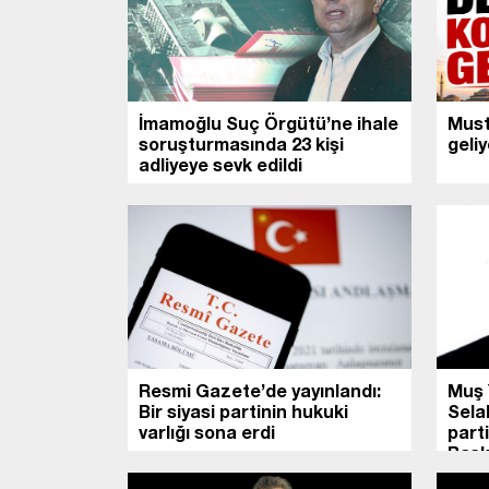
İmamoğlu Suç Örgütü’ne ihale
Must
soruşturmasında 23 kişi
geliy
adliyeye sevk edildi
Resmi Gazete’de yayınlandı:
Muş 
Bir siyasi partinin hukuki
Selah
varlığı sona erdi
part
Başk