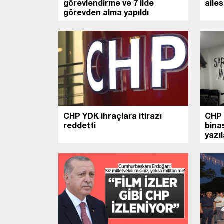
görevlendirme ve 7 ilde
ailes
görevden alma yapıldı
CHP YDK ihraçlara itirazı
CHP 
reddetti
bina
yazıl