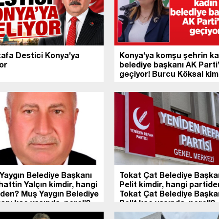
afa Destici Konya’ya
Konya’ya komşu şehrin ka
or
belediye başkanı AK Parti
geçiyor! Burcu Köksal kim
Yaygın Belediye Başkanı
Tokat Çat Belediye Başkan
attin Yalçın kimdir, hangi
Pelit kimdir, hangi partid
iden? Muş Yaygın Belediye
Tokat Çat Belediye Başkan
anı kaç yaşında, nereli?
Pelit kaç yaşında, nereli?