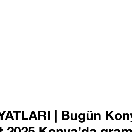
YATLARI | Bugün Kony
art 2025 Konya’da gra