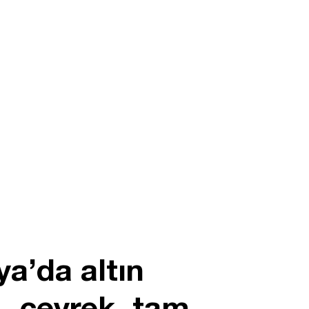
a’da altın
m, çeyrek, tam