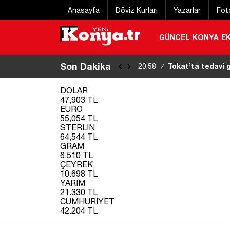
Anasayfa
Döviz Kurları
Yazarlar
Fot
GÜNCEL
KONYA
E
Son Dakika
Konya’da markett
20:16
/
DOLAR
47,903 TL
EURO
55,054 TL
STERLİN
64,544 TL
GRAM
6.510 TL
ÇEYREK
10.698 TL
YARIM
21.330 TL
CUMHURİYET
42.204 TL