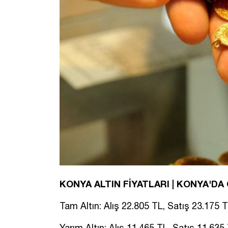
KONYA ALTIN FİYATLARI | KONYA'D
Tam Altın: Alış 22.805 TL, Satış 23.175 
Yarım Altın: Alış 11.465 TL, Satış 11.635