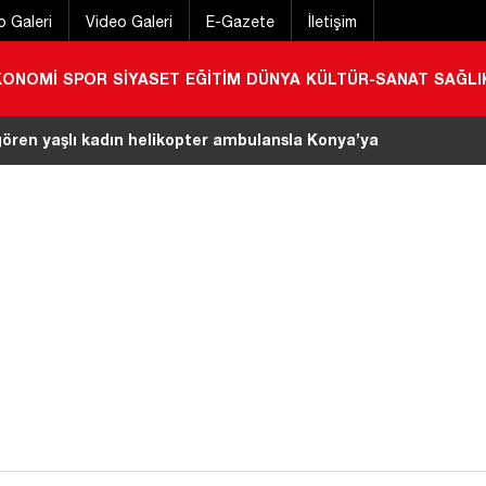
o Galeri
Video Galeri
E-Gazete
İletişim
KONOMİ
SPOR
SİYASET
EĞİTİM
DÜNYA
KÜLTÜR-SANAT
SAĞLI
e bıçaklı saldırı! Ölümden böyle kaçtı
|