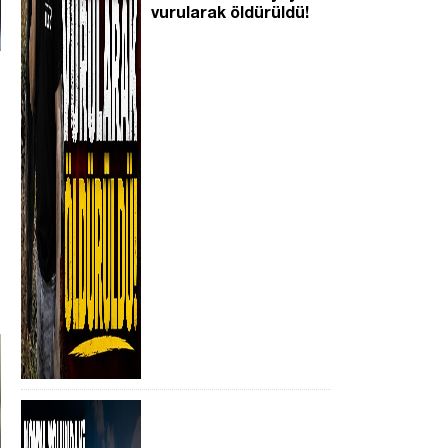
vurularak öldürüldü!