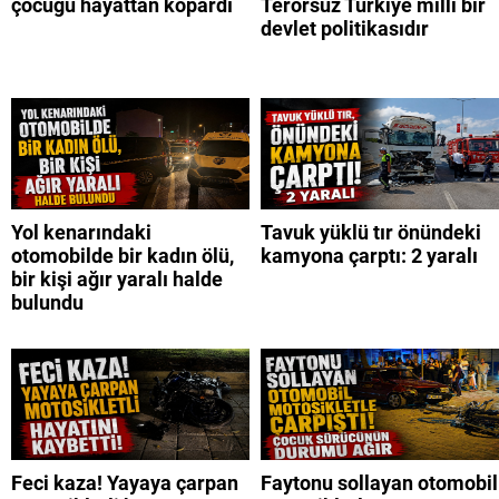
çocuğu hayattan kopardı
Terörsüz Türkiye milli bir
devlet politikasıdır
Yol kenarındaki
Tavuk yüklü tır önündeki
otomobilde bir kadın ölü,
kamyona çarptı: 2 yaralı
bir kişi ağır yaralı halde
bulundu
Feci kaza! Yayaya çarpan
Faytonu sollayan otomobil