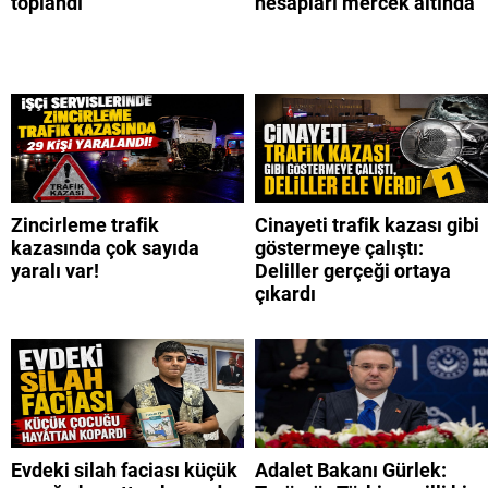
toplandı
hesapları mercek altında
Zincirleme trafik
Cinayeti trafik kazası gibi
kazasında çok sayıda
göstermeye çalıştı:
yaralı var!
Deliller gerçeği ortaya
çıkardı
Evdeki silah faciası küçük
Adalet Bakanı Gürlek: