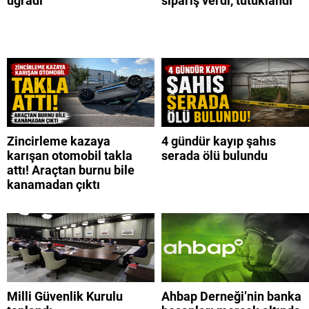
uğradı
sipariş verdi, tutuklandı
Zincirleme kazaya
4 gündür kayıp şahıs
karışan otomobil takla
serada ölü bulundu
attı! Araçtan burnu bile
kanamadan çıktı
Milli Güvenlik Kurulu
Ahbap Derneği’nin banka