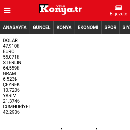
E-gazete
ANASAYFA
GÜNCEL
KONYA
EKONOMİ
SPOR
Sİ
DOLAR
47,910₺
EURO
55,071₺
STERLİN
64,559₺
GRAM
6.523₺
ÇEYREK
10.720₺
YARIM
21.374₺
CUMHURİYET
42.290₺