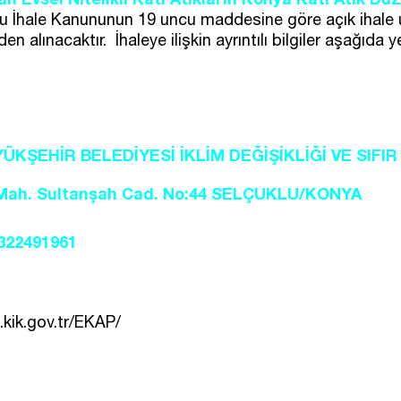
u İhale Kanununun 19 uncu maddesine göre açık ihale usul
alınacaktır. İhaleye ilişkin ayrıntılı bilgiler aşağıda y
KŞEHİR BELEDİYESİ İKLİM DEĞİŞİKLİĞİ VE SIFIR
Mah. Sultanşah Cad. No:44 SELÇUKLU/KONYA
3322491961
.kik.gov.tr/EKAP/