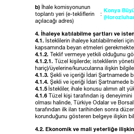
b)
İhale komisyonunun
Konya Büyük
toplantı yeri (e-tekliflerin
:
(Horozluha
açılacağı adres)
4. İhaleye katılabilme şartları ve ist
4.1.
İsteklilerin ihaleye katılabilmeleri için
kapsamında beyan etmeleri gerekmekted
4.1.2.
Teklif vermeye yetkili olduğunu gös
4.1.2.1.
Tüzel kişilerde; isteklilerin yönet
hariç)/üyelerine/kurucularına ilişkin bilgil
4.1.3.
Şekli ve içeriği İdari Şartnamede b
4.1.4.
Şekli ve içeriği İdari Şartnamede be
4.1.5
İstekliler, ihale konusu alımın alt yü
4.1.6
Tüzel kişi tarafından iş deneyimini 
olması halinde, Türkiye Odalar ve Borsa
tarafından ilk ilan tarihinden sonra düze
korunduğunu gösteren belgeye ilişkin bilg
4.2. Ekonomik ve mali yeterliğe ilişki