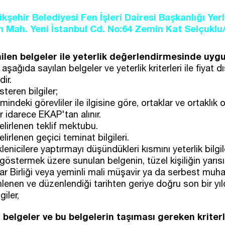
şehir Belediyesi Fen İşleri Dairesi Başkanlığı Ye
n Mah. Yeni İstanbul Cd. No:64 Zemin Kat Selçukl
enilen belgeler ile yeterlik değerlendirmesinde uyg
 aşağıda sayılan belgeler ve yeterlik kriterleri ile fiyat dışı
ir.
teren bilgiler;
imindeki görevliler ile ilgisine göre, ortaklar ve ortaklık 
er idarece EKAP'tan alınır.
elirlenen teklif mektubu.
lirlenen geçici teminat bilgileri.
klenicilere yaptırmayı düşündükleri kısmını yeterlik bilgi
göstermek üzere sunulan belgenin, tüzel kişiliğin yarıs
lar Birliği veya yeminli mali müşavir ya da serbest mu
nlenen ve düzenlendiği tarihten geriye doğru son bir yıld
iler,
n belgeler ve bu belgelerin taşıması gereken kriterl