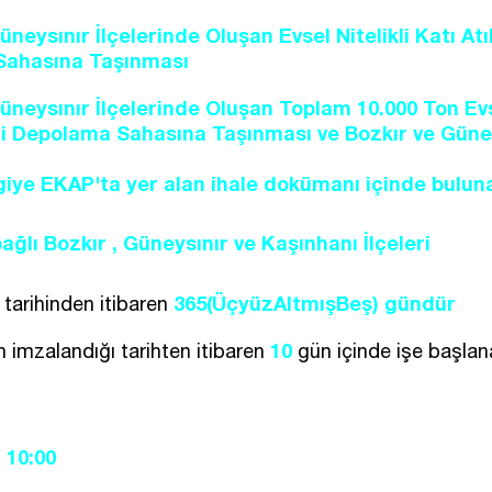
üneysınır İlçelerinde Oluşan Evsel Nitelikli Katı At
Sahasına Taşınması
üneysınır İlçelerinde Oluşan Toplam 10.000 Ton Evse
i Depolama Sahasına Taşınması ve Bozkır ve Güneys
ilgiye EKAP'ta yer alan ihale dokümanı içinde bulun
ağlı Bozkır , Güneysınır ve Kaşınhanı İlçeleri
365(ÜçyüzAltmışBeş) gündür
tarihinden itibaren
10
 imzalandığı tarihten itibaren
gün içinde işe başlana
- 10:00