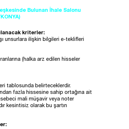
rleşkesinde Bulunan İhale Salonu
u/KONYA)
ulanacak kriterler:
 unsurlara ilişkin bilgileri e-teklifleri
oranlarına (halka arz edilen hisseler
leri tablosunda belirteceklerdir.
ından fazla hissesine sahip ortağına ait
hasebeci mali müşavir veya noter
ır kesintisiz olarak bu şartın
er: