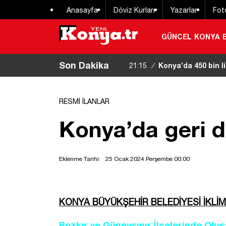
Anasayfa
Döviz Kurları
Yazarlar
Fot
GÜNCEL
KONYA
Son Dakika
Konya’da 450 bin li
21:15
/
dolmadan yakalandı
|
RESMİ İLANLAR
Konya’da geri 
Eklenme Tarihi:
25 Ocak 2024 Perşembe 00:00
KONYA BÜYÜKŞEHİR BELEDİYESİ İKLİM D
Bozkır ve Güneysınır İlçelerinde Oluş