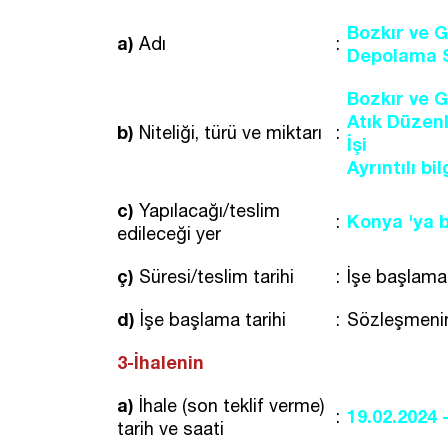
Bozkır ve G
a)
Adı
:
Depolama 
Bozkır ve G
Atık Düzenl
b)
Niteliği, türü ve miktarı
:
İşi
Ayrıntılı b
c)
Yapılacağı/teslim
Konya 'ya b
:
edileceği yer
ç)
Süresi/teslim tarihi
:
İşe başlama 
d)
İşe başlama tarihi
:
Sözleşmenin
3-İhalenin
a)
İhale (son teklif verme)
19.02.2024 
:
tarih ve saati