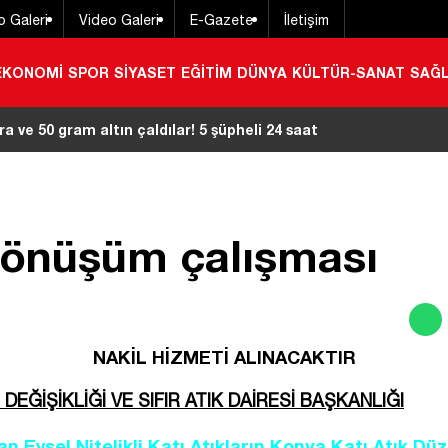
o Galeri
Video Galeri
E-Gazete
İletişim
EKONOMİ
SPOR
SİYASET
EĞİTİM
DÜNYA
KÜLTÜR-SANAT
SAĞL
ra ve 50 gram altın çaldılar! 5 şüpheli 24 saat
dönüşüm çalışması
NAKİL HİZMETİ ALINACAKTIR
EĞİŞİKLİĞİ VE SIFIR ATIK DAİRESİ BAŞKANLIĞI
an Evsel Nitelikli Katı Atıkların Konya Katı Atık 