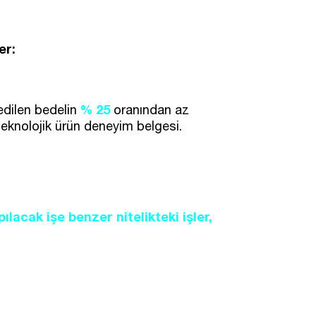
er:
% 25
edilen bedelin
oranından az
teknolojik ürün deneyim belgesi.
ılacak işe benzer nitelikteki işler,