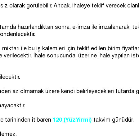
 olarak görülebilir. Ancak, ihaleye teklif verecek ola
amda hazırlandıktan sonra, e-imza ile imzalanarak, teklif
nderilecektir.
nin miktarı ile bu iş kalemleri için teklif edilen birim fi
e verilecektir. İhale sonucunda, üzerine ihale yapılan ist
lecektir.
'ünden az olmamak üzere kendi belirleyecekleri tutarda g
ayacaktır.
120 (YüzYirmi)
ale tarihinden itibaren
takvim günüdür.
ilemez.