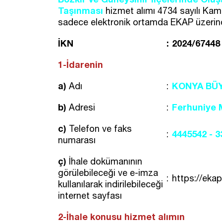
Taşınması
hizmet alımı 4734 sayılı Kam
sadece elektronik ortamda EKAP üzerinden 
İKN
:
2024/67448
1-İdarenin
a)
KONYA BÜYÜ
Adı
:
b)
Ferhuniye 
Adresi
:
c)
Telefon ve faks
4445542 - 
:
numarası
ç)
İhale dokümanının
görülebileceği ve e-imza
:
https://ekap
kullanılarak indirilebileceği
internet sayfası
2-İhale konusu hizmet alımın