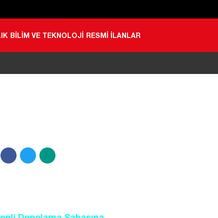
IK
BİLİM VE TEKNOLOJİ
RESMİ İLANLAR
Düzenli Depolama Sahasına