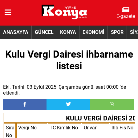
E-gazete
ANASAYFA
GÜNCEL
KONYA
EKONOMİ
SPOR
Sİ
Kulu Vergi Dairesi ihbarname
listesi
Ekl. Tarihi: 03 Eylül 2025, Çarşamba günü, saat 00:00 'de
eklendi.
KULU VERGİ DAİRESİ 20
Sıra
Vergi No
TC Kimlik No
Unvan
Ihb Fis No
No