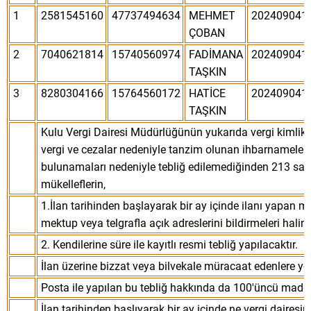
1
2581545160
47737494634
MEHMET
202409041
ÇOBAN
2
7040621814
15740560974
FADİMANA
202409041
TAŞKIN
3
8280304166
15764560172
HATİCE
202409041
TAŞKIN
Kulu Vergi Dairesi Müdürlüğünün yukarıda vergi kimlik 
vergi ve cezalar nedeniyle tanzim olunan ihbarnameler
bulunamaları nedeniyle tebliğ edilemediğinden 213 say
mükelleflerin,
1.İlan tarihinden başlayarak bir ay içinde ilanı yapan
mektup veya telgrafla açık adreslerini bildirmeleri halin
2. Kendilerine süre ile kayıtlı resmi tebliğ yapılacaktır.
İlan üzerine bizzat veya bilvekale müracaat edenlere yerin
Posta ile yapılan bu tebliğ hakkında da 100'üncü madd
İlan tarihinden başlıyarak bir ay içinde ne vergi daires