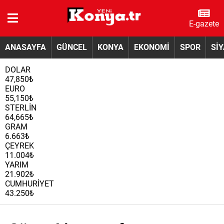
E-gazete
ANASAYFA
GÜNCEL
KONYA
EKONOMİ
SPOR
Sİ
DOLAR
47,850₺
EURO
55,150₺
STERLİN
64,665₺
GRAM
6.663₺
ÇEYREK
11.004₺
YARIM
21.902₺
CUMHURİYET
43.250₺