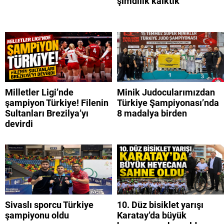
şimdilik kalktık
Milletler Ligi’nde
Minik Judocularımızdan
şampiyon Türkiye! Filenin
Türkiye Şampiyonası’nda
Sultanları Brezilya’yı
8 madalya birden
devirdi
Sivaslı sporcu Türkiye
10. Düz bisiklet yarışı
şampiyonu oldu
Karatay’da büyük