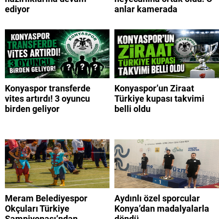
ediyor
anlar kamerada
Konyaspor transferde
Konyaspor’un Ziraat
vites artırdı! 3 oyuncu
Türkiye kupası takvimi
birden geliyor
belli oldu
Meram Belediyespor
Aydınlı özel sporcular
Okçuları Türkiye
Konya’dan madalyalarla
Şampiyonası’ndan
döndü