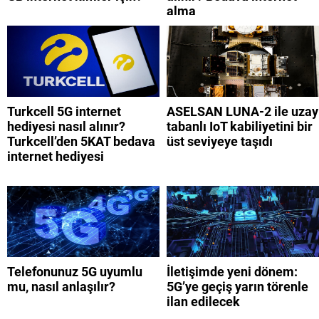
alma
Turkcell 5G internet
ASELSAN LUNA-2 ile uzay
hediyesi nasıl alınır?
tabanlı IoT kabiliyetini bir
Turkcell’den 5KAT bedava
üst seviyeye taşıdı
internet hediyesi
Telefonunuz 5G uyumlu
İletişimde yeni dönem:
mu, nasıl anlaşılır?
5G’ye geçiş yarın törenle
ilan edilecek