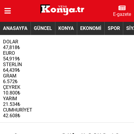
E-gazete
ANASAYFA
GÜNCEL
KONYA
EKONOMİ
SPOR
Sİ
DOLAR
47,818₺
EURO
54,919₺
STERLİN
64,439₺
GRAM
6.572₺
ÇEYREK
10.800₺
YARIM
21.534₺
CUMHURİYET
42.608₺