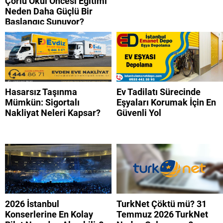
Çorlu Okul Öncesi Eğitimi
Neden Daha Güçlü Bir
Başlangıç Sunuyor?
Hasarsız Taşınma
Ev Tadilatı Sürecinde
Mümkün: Sigortalı
Eşyaları Korumak İçin En
Nakliyat Neleri Kapsar?
Güvenli Yol
2026 İstanbul
TurkNet Çöktü mü? 31
Konserlerine En Kolay
Temmuz 2026 TurkNet