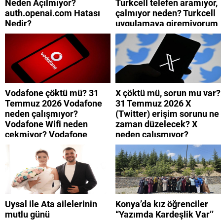
Neden Açılmıyor?
Turkcell telefen aramıyor,
auth.openai.com Hatası
çalmıyor neden? Turkcell
Nedir?
uygulamaya giremiyorum
neden? Turkcell internet
neden yavaş?
Vodafone çöktü mü? 31
X çöktü mü, sorun mu var?
Temmuz 2026 Vodafone
31 Temmuz 2026 X
neden çalışmıyor?
(Twitter) erişim sorunu ne
Vodafone Wifi neden
zaman düzelecek? X
çekmiyor? Vodafone
neden çalışmıyor?
mobil uygulamaya neden
giremiyorum?
Uysal ile Ata ailelerinin
Konya’da kız öğrenciler
mutlu günü
“Yazımda Kardeşlik Var’’