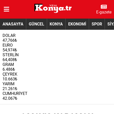
E-gazete
ANASAYFA
GÜNCEL
KONYA
EKONOMİ
SPOR
Sİ
DOLAR
47,766₺
EURO
54,974₺
STERLİN
64,408₺
GRAM
6.486₺
ÇEYREK
10.663₺
YARIM
21.261₺
CUMHURİYET
42.067₺