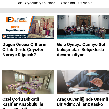
Henüz yorum yapılmadı. İlk yorumu siz yapın!
Düğün Öncesi Çiftlerin
Güle Oynaya Camiye Gel
Ortak Derdi: Çeyizler
buluşmaları Selçuklu’da
Nereye Sığacak?
devam ediyor
Özel Çorlu Dikkatli
Araç Güvenliğinde Önemli
Kaşifler Anaokulu ile
Bir Adım: Allianz Kasko