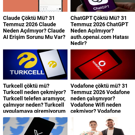
Claude Çöktü Mü? 31
ChatGPT Çöktü Mü? 31
Temmuz 2026 Claude
Temmuz 2026 ChatGPT
Neden Açılmıyor? Claude
Neden Açılmıyor?
AI Erişim Sorunu Mu Var?
auth.openai.com Hatası
Nedir?
Turkcell çöktü mü?
Vodafone çöktü mü? 31
Turkcell neden çekmiyor?
Temmuz 2026 Vodafone
Turkcell telefen aramıyor,
neden çalışmıyor?
çalmıyor neden? Turkcell
Vodafone Wifi neden
uygulamaya giremiyorum
çekmiyor? Vodafone
neden? Turkcell internet
mobil uygulamaya neden
neden yavaş?
giremiyorum?