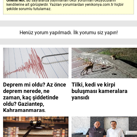
Önemli Not:
Bu sayfalarda yayınlanan okur yorumları okuyucuların
kendilerine ait görüşlerdir. Yazılan yorumlardan yenikonya.com.tr hiçbir
şekilde sorumlu tutulamaz.
Henüz yorum yapılmadı. İlk yorumu siz yapın!
Deprem mi oldu? Az önce
Tilki, kedi ve kirpi
deprem nerede, ne
buluşması kameralara
zaman, kaç şiddetinde
yansıdı
oldu? Gaziantep,
Kahramanmaraş,
Adıyaman, Şanlıurfa,
Suriye, Kilis, Hatay,
Osmaniye 9 Ağustos 2026
AFAD son depremler