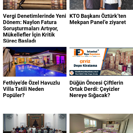
listesi
Vergi Denetimlerinde Yeni
KTO Başkanı Öztürk’ten
Dönem: Naylon Fatura
Mekpan Panel’e ziyaret
Soruşturmaları Artıyor,
Mükellefler İçin Kritik
Süreç Başladı
Fethiye’de Özel Havuzlu
Düğün Öncesi Çiftlerin
Villa Tatili Neden
Ortak Derdi: Çeyizler
Popüler?
Nereye Sığacak?