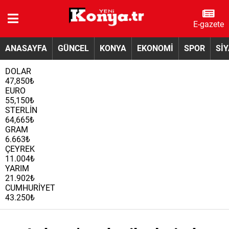
E-gazete
ANASAYFA
GÜNCEL
KONYA
EKONOMİ
SPOR
Sİ
DOLAR
47,850₺
EURO
55,150₺
STERLİN
64,665₺
GRAM
6.663₺
ÇEYREK
11.004₺
YARIM
21.902₺
CUMHURİYET
43.250₺