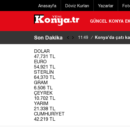
Anasayfa
Döviz Kurları
Yazarlar
Fot
GÜNCEL
KONYA
E
Son Dakika
Konya’da çatı ka
11:49
/
DOLAR
47,731 TL
EURO
54,921 TL
STERLİN
64,370 TL
GRAM
6.506 TL
ÇEYREK
10.702 TL
YARIM
21.338 TL
CUMHURİYET
42.219 TL