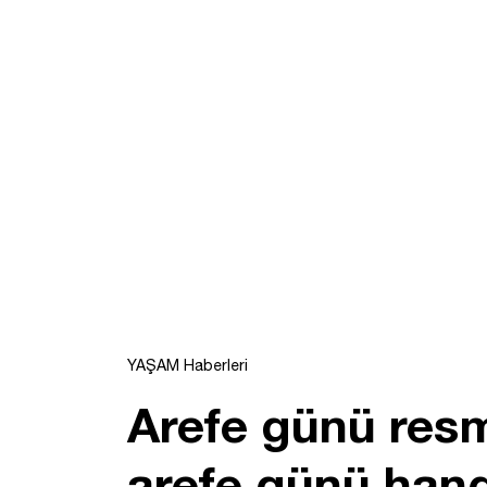
YAŞAM Haberleri
Arefe günü res
arefe günü hang