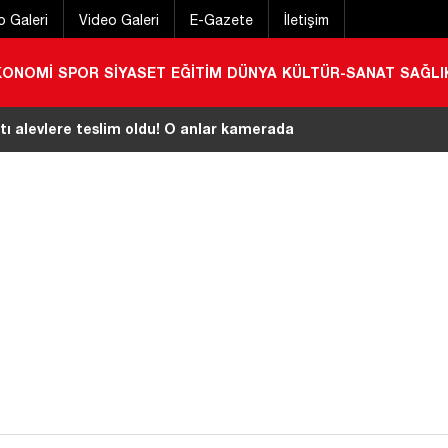
o Galeri
Video Galeri
E-Gazete
İletişim
KONOMİ
SPOR
SİYASET
EĞİTİM
DÜNYA
KÜLTÜR-SANAT
SAĞLI
tı alevlere teslim oldu! O anlar kamerada
|