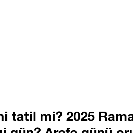
mi tatil mi? 2025 Ram
i gün? Arefe günü or