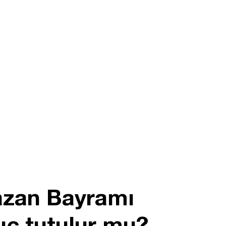
azan Bayramı
uç tutulur mu?