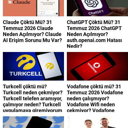
Claude Çöktü Mü? 31
ChatGPT Çöktü Mü? 31
Temmuz 2026 Claude
Temmuz 2026 ChatGPT
Neden Açılmıyor? Claude
Neden Açılmıyor?
AI Erişim Sorunu Mu Var?
auth.openai.com Hatası
Nedir?
Turkcell çöktü mü?
Vodafone çöktü mü? 31
Turkcell neden çekmiyor?
Temmuz 2026 Vodafone
Turkcell telefen aramıyor,
neden çalışmıyor?
çalmıyor neden? Turkcell
Vodafone Wifi neden
uygulamaya giremiyorum
çekmiyor? Vodafone
neden? Turkcell internet
mobil uygulamaya neden
neden yavaş?
giremiyorum?