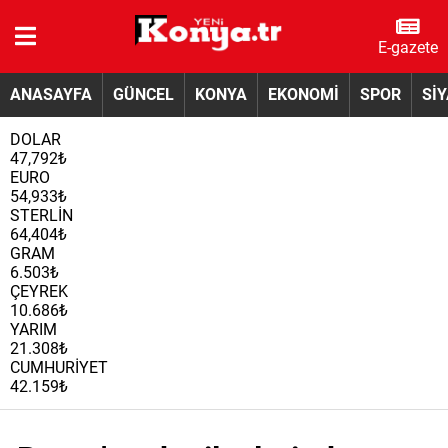
E-gazete
ANASAYFA
GÜNCEL
KONYA
EKONOMİ
SPOR
Sİ
DOLAR
47,792₺
EURO
54,933₺
STERLİN
64,404₺
GRAM
6.503₺
ÇEYREK
10.686₺
YARIM
21.308₺
CUMHURİYET
42.159₺