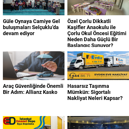
Güle Oynaya Camiye Gel
Özel Çorlu Dikkatli
buluşmaları Selçuklu’da
Kaşifler Anaokulu ile
devam ediyor
Çorlu Okul Öncesi Eğitimi
Neden Daha Güçlü Bir
Başlangıç Sunuyor?
Araç Güvenliğinde Önemli
Hasarsız Taşınma
Bir Adım: Allianz Kasko
Mümkün: Sigortalı
Nakliyat Neleri Kapsar?