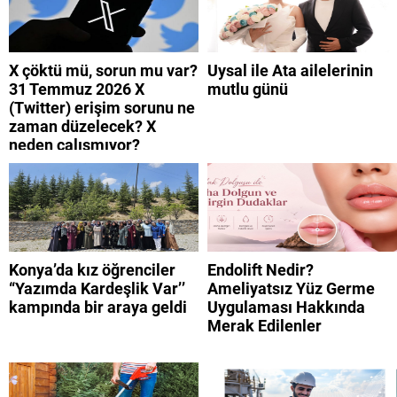
X çöktü mü, sorun mu var?
Uysal ile Ata ailelerinin
31 Temmuz 2026 X
mutlu günü
(Twitter) erişim sorunu ne
zaman düzelecek? X
neden çalışmıyor?
Konya’da kız öğrenciler
Endolift Nedir?
“Yazımda Kardeşlik Var’’
Ameliyatsız Yüz Germe
kampında bir araya geldi
Uygulaması Hakkında
Merak Edilenler