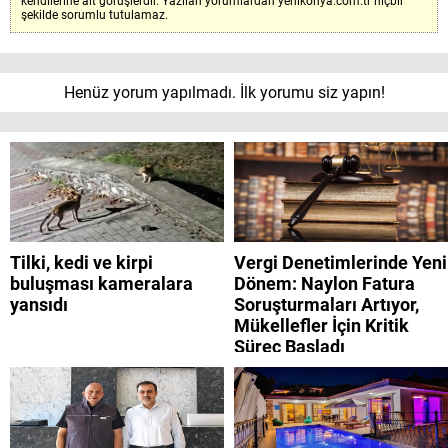
kendilerine ait görüşlerdir. Yazılan yorumlardan yenikonya.com.tr hiçbir
şekilde sorumlu tutulamaz.
Henüz yorum yapılmadı. İlk yorumu siz yapın!
Tilki, kedi ve kirpi
Vergi Denetimlerinde Yeni
buluşması kameralara
Dönem: Naylon Fatura
yansıdı
Soruşturmaları Artıyor,
Mükellefler İçin Kritik
Süreç Başladı