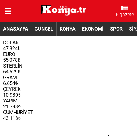
E-gazete
ANASAYFA
GÜNCEL
KONYA
EKONOMİ
SPOR
Sİ
DOLAR
47,824₺
EURO
55,078₺
STERLİN
64,629₺
GRAM
6.654₺
ÇEYREK
10.930₺
YARIM
21.793₺
CUMHURİYET
43.118₺