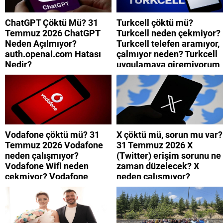
ChatGPT Çöktü Mü? 31
Turkcell çöktü mü?
Temmuz 2026 ChatGPT
Turkcell neden çekmiyor?
Neden Açılmıyor?
Turkcell telefen aramıyor,
auth.openai.com Hatası
çalmıyor neden? Turkcell
Nedir?
uygulamaya giremiyorum
neden? Turkcell internet
neden yavaş?
Vodafone çöktü mü? 31
X çöktü mü, sorun mu var?
Temmuz 2026 Vodafone
31 Temmuz 2026 X
neden çalışmıyor?
(Twitter) erişim sorunu ne
Vodafone Wifi neden
zaman düzelecek? X
çekmiyor? Vodafone
neden çalışmıyor?
mobil uygulamaya neden
giremiyorum?