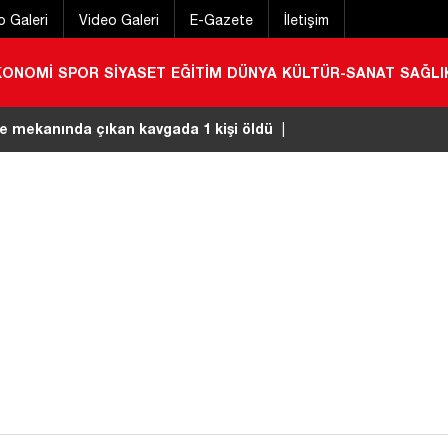
o Galeri
Video Galeri
E-Gazete
İletişim
KONOMİ
SPOR
SİYASET
EĞİTİM
DÜNYA
KÜLTÜR-SANAT
SAĞLI
ler çarpıştı: 2 yaralı
|