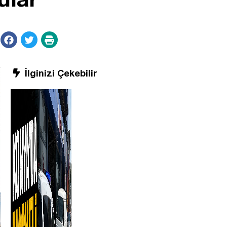
İlginizi Çekebilir