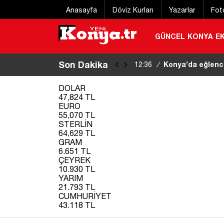
Anasayfa
Döviz Kurları
Yazarlar
Fot
GÜNCEL
KONYA
E
Son Dakika
Konya’da otomobil
12:31
/
DOLAR
47,824 TL
EURO
55,070 TL
STERLİN
64,629 TL
GRAM
6.651 TL
ÇEYREK
10.930 TL
YARIM
21.793 TL
CUMHURİYET
43.118 TL