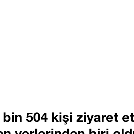
 bin 504 kişi ziyaret e
en yerlerinden biri old