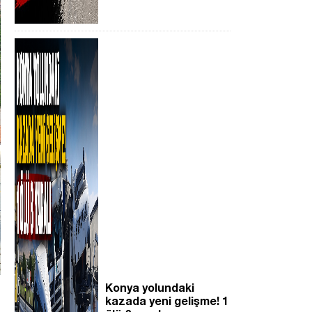
Konya yolundaki
kazada yeni gelişme! 1