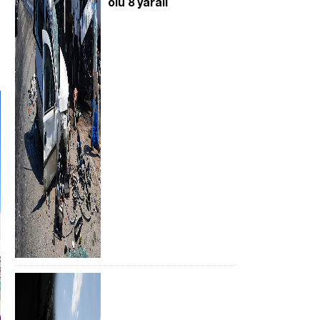
ölü 8 yaralı