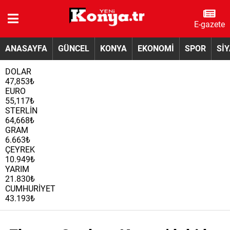
E-gazete
ANASAYFA
GÜNCEL
KONYA
EKONOMİ
SPOR
Sİ
DOLAR
47,853₺
EURO
55,117₺
STERLİN
64,668₺
GRAM
6.663₺
ÇEYREK
10.949₺
YARIM
21.830₺
CUMHURİYET
43.193₺