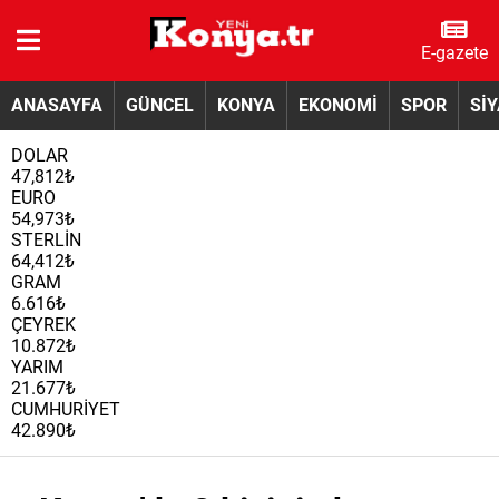
E-gazete
ANASAYFA
GÜNCEL
KONYA
EKONOMİ
SPOR
Sİ
DOLAR
47,812₺
EURO
54,973₺
STERLİN
64,412₺
GRAM
6.616₺
ÇEYREK
10.872₺
YARIM
21.677₺
CUMHURİYET
42.890₺