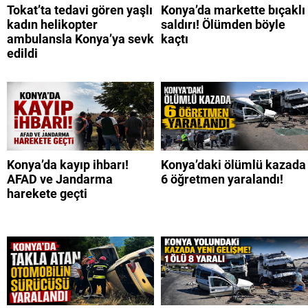
Tokat’ta tedavi gören yaşlı
Konya’da markette bıçaklı
kadın helikopter
saldırı! Ölümden böyle
ambulansla Konya’ya sevk
kaçtı
edildi
Konya’da kayıp ihbarı!
Konya’daki ölümlü kazada
AFAD ve Jandarma
6 öğretmen yaralandı!
harekete geçti