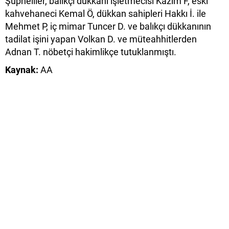
Şüpheliler, balıkçı dükkanı işletmecisi Kazım F, eski
kahvehaneci Kemal Ö, dükkan sahipleri Hakkı İ. ile
Mehmet P, iç mimar Tuncer D. ve balıkçı dükkanının
tadilat işini yapan Volkan D. ve müteahhitlerden
Adnan T. nöbetçi hakimlikçe tutuklanmıştı.
Kaynak:
AA