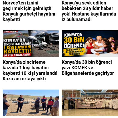
Norveç’ten iznini
Konya’ya sevk edilen
geçirmek için gelmişti!
bebekten 28 yıldır haber
Konyalı gurbetçi hayatını
yok! Hastane kayıtlarında
kaybetti
iz bulunamadı
Konya’da zincirleme
Konya’da 30 bin öğrenci
kazada 1 kişi hayatını
yazı KOMEK ve
kaybetti 10 kişi yaralandı!
Bilgehanelerde geçiriyor
Kaza anı ortaya çıktı