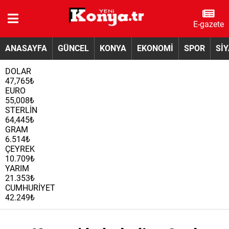
E-gazete
ANASAYFA
GÜNCEL
KONYA
EKONOMİ
SPOR
Sİ
DOLAR
47,765₺
EURO
55,008₺
STERLİN
64,445₺
GRAM
6.514₺
ÇEYREK
10.709₺
YARIM
21.353₺
CUMHURİYET
42.249₺