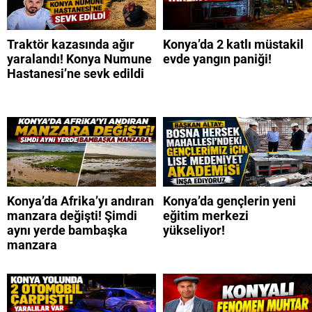
Traktör kazasında ağır
Konya’da 2 katlı müstakil
yaralandı! Konya Numune
evde yangın paniği!
Hastanesi’ne sevk edildi
Konya’da Afrika’yı andıran
Konya’da gençlerin yeni
manzara değişti! Şimdi
eğitim merkezi
aynı yerde bambaşka
yükseliyor!
manzara