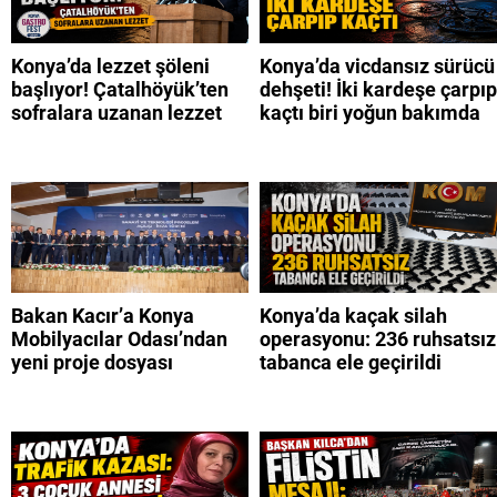
Konya’da lezzet şöleni
Konya’da vicdansız sürücü
başlıyor! Çatalhöyük’ten
dehşeti! İki kardeşe çarpıp
sofralara uzanan lezzet
kaçtı biri yoğun bakımda
Bakan Kacır’a Konya
Konya’da kaçak silah
Mobilyacılar Odası’ndan
operasyonu: 236 ruhsatsız
yeni proje dosyası
tabanca ele geçirildi