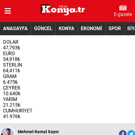
E-gazete
ANASAYFA
GÜNCEL
KONYA
EKONOMİ
SPOR
Sİ
DOLAR
47,793₺
EURO
54,918₺
STERLİN
64,411₺
GRAM
6.475₺
ÇEYREK
10.640₺
YARIM
21.215₺
CUMHURİYET
41.976₺
Mehmet Kemal Sayın