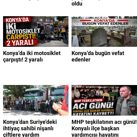
oldu
Konya’da iki motosiklet
Konya’da bugün vefat
çarpıştı! 2 yaralı
edenler
Konya’dan Suriye’deki
MHP teşkilatının acı günü!
ihtiyaç sahibi nişanlı
Konyalı ilçe başkan
çiftlere yardım
yardımcısı hayatını