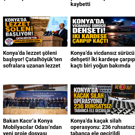
kaybetti
Konya’da lezzet şöleni
Konya’da vicdansız sürücü
başlıyor! Çatalhöyük’ten
dehşeti! İki kardeşe çarpıp
sofralara uzanan lezzet
kaçtı biri yoğun bakımda
Bakan Kacır’a Konya
Konya’da kaçak silah
Mobilyacılar Odası’ndan
operasyonu: 236 ruhsatsız
yeni proje dosyası
tabanca ele geçirildi