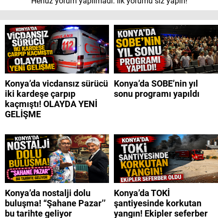
Henüz yorum yapılmadı. İlk yorumu siz yapın!
Konya’da vicdansız sürücü
Konya’da SOBE’nin yıl
iki kardeşe çarpıp
sonu programı yapıldı
kaçmıştı! OLAYDA YENİ
GELİŞME
Konya’da nostalji dolu
Konya’da TOKİ
buluşma! “Şahane Pazar’’
şantiyesinde korkutan
bu tarihte geliyor
yangın! Ekipler seferber