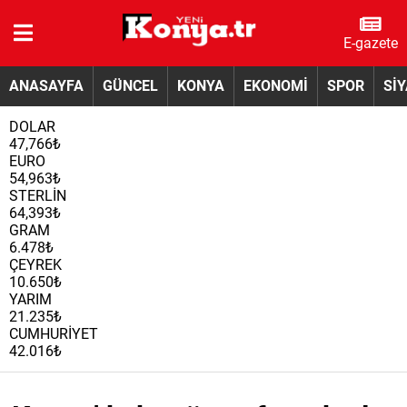
E-gazete
ANASAYFA
GÜNCEL
KONYA
EKONOMİ
SPOR
Sİ
DOLAR
47,766₺
EURO
54,963₺
STERLİN
64,393₺
GRAM
6.478₺
ÇEYREK
10.650₺
YARIM
21.235₺
CUMHURİYET
42.016₺