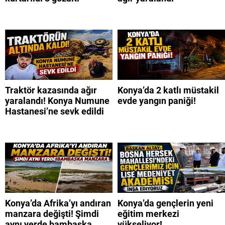
Traktör kazasında ağır
Konya’da 2 katlı müstakil
yaralandı! Konya Numune
evde yangın paniği!
Hastanesi’ne sevk edildi
Konya’da Afrika’yı andıran
Konya’da gençlerin yeni
manzara değişti! Şimdi
eğitim merkezi
aynı yerde bambaşka
yükseliyor!