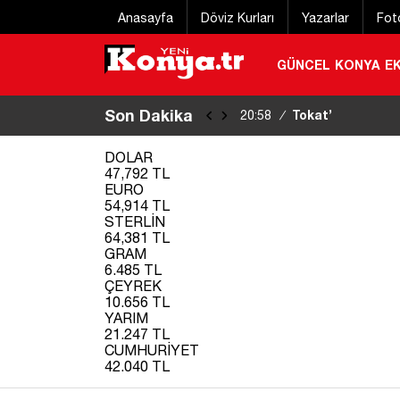
Anasayfa
Döviz Kurları
Yazarlar
Fot
GÜNCEL
KONYA
E
Son Dakika
Tokat’ta tedavi 
20:58
/
sevk edildi
|
DOLAR
47,792 TL
EURO
54,914 TL
STERLİN
64,381 TL
GRAM
6.485 TL
ÇEYREK
10.656 TL
YARIM
21.247 TL
CUMHURİYET
42.040 TL