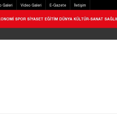
o Galeri
Video Galeri
E-Gazete
İletişim
KONOMİ
SPOR
SİYASET
EĞİTİM
DÜNYA
KÜLTÜR-SANAT
SAĞLI
gören yaşlı kadın helikopter ambulansla Konya’ya