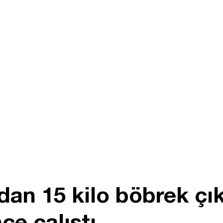
an 15 kilo böbrek çıka
ce çalıştı